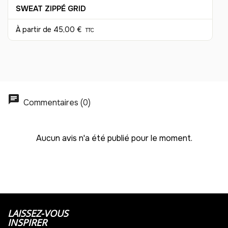
39
SWEAT ZIPPÉ GRID
-
780.00 €
20,00 € / unité
TTC
À partir de
45,00 €
TTC
40
-
800.00 €
20,00 € / unité
TTC
41
-
820.00 €
20,00 € / unité
TTC
Commentaires (0)
42
-
840.00 €
20,00 € / unité
TTC
Aucun avis n'a été publié pour le moment.
43
-
860.00 €
20,00 € / unité
TTC
44
-
880.00 €
20,00 € / unité
TTC
45
LAISSEZ-VOUS
INSPIRER
-
900.00 €
20,00 € / unité
TTC