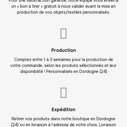
Pour une satisfaction garantie, notre équipe vous enverra
un « bon à tirer » gratuit à nous valider avant la mise en
20
production de vos objets/textiles personnalisés.
-
400.00 €
20,00 € / unité
TTC
21
-
420.00 €
20,00 € / unité
TTC
22
Production
-
440.00 €
20,00 € / unité
TTC
Comptez entre 1 à 3 semaines pour la production de
votre commande, selon les produits sélectionnés et leur
23
disponibilité ! Personnalisés en Dordogne (24)
-
460.00 €
20,00 € / unité
TTC
24
-
480.00 €
20,00 € / unité
TTC
25
Expédition
-
500.00 €
20,00 € / unité
TTC
Retirer vos produits dans notre boutique en Dordogne
(24) ou en livraison à l’adresse de votre choix. Livraison
26