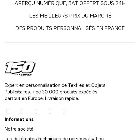
APERÇU NUMÉRIQUE, BAT OFFERT SOUS 24H
59
LES MEILLEURS PRIX DU MARCHÉ
-
1180.00 €
20,00 € / unité
TTC
DES PRODUITS PERSONNALISÉS EN FRANCE
60
-
1200.00 €
20,00 € / unité
TTC
61
-
1220.00 €
20,00 € / unité
TTC
62
-
1240.00 €
20,00 € / unité
TTC
Expert en personnalisation de Textiles et Objets
Publicitaires. + de 30 000 produits expédiés
63
partout en Europe. Livraison rapide.
-
1260.00 €
20,00 € / unité
TTC
64
Informations
-
1280.00 €
20,00 € / unité
TTC
Notre société
Les différentes techniques de personnalisation