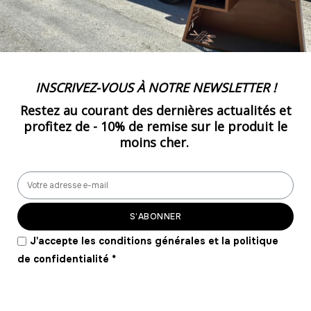
52
-
1040.00 €
20,00 € / unité
TTC
53
-
1060.00 €
20,00 € / unité
TTC
INSCRIVEZ-VOUS À NOTRE NEWSLETTER !
54
Restez au courant des dernières actualités et
-
1080.00 €
20,00 € / unité
TTC
profitez de -
10% de remise
sur le produit le
moins cher.
55
-
1100.00 €
20,00 € / unité
TTC
56
-
1120.00 €
20,00 € / unité
TTC
S’ABONNER
57
J'accepte les conditions générales et la politique
-
1140.00 €
20,00 € / unité
TTC
de confidentialité
*
58
-
1160.00 €
20,00 € / unité
TTC