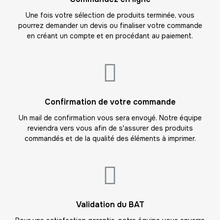
-
260.00 €
20,00 € / unité
TTC
Une fois votre sélection de produits terminée, vous
pourrez demander un devis ou finaliser votre commande
14
en créant un compte et en procédant au paiement.
-
280.00 €
20,00 € / unité
TTC
15
-
300.00 €
20,00 € / unité
TTC
16
Confirmation de votre commande
-
320.00 €
20,00 € / unité
TTC
Un mail de confirmation vous sera envoyé. Notre équipe
reviendra vers vous afin de s'assurer des produits
17
commandés et de la qualité des éléments à imprimer.
-
340.00 €
20,00 € / unité
TTC
18
-
360.00 €
20,00 € / unité
TTC
19
Validation du BAT
-
380.00 €
20,00 € / unité
TTC