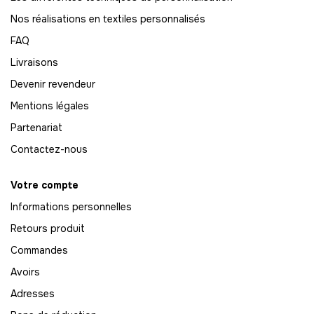
65
-
1300.00 €
Nos réalisations en textiles personnalisés
20,00 € / unité
TTC
FAQ
66
Livraisons
-
1320.00 €
20,00 € / unité
TTC
Devenir revendeur
67
Mentions légales
-
1340.00 €
20,00 € / unité
TTC
Partenariat
68
Contactez-nous
-
1360.00 €
20,00 € / unité
TTC
Votre compte
69
Informations personnelles
-
1380.00 €
20,00 € / unité
TTC
Retours produit
70
Commandes
-
1400.00 €
20,00 € / unité
TTC
Avoirs
71
Adresses
-
1420.00 €
20,00 € / unité
TTC