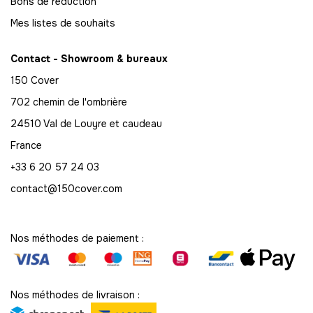
Bons de réduction
Mes listes de souhaits
72
-
1440.00 €
20,00 € / unité
TTC
Contact - Showroom & bureaux
73
150 Cover
-
1460.00 €
20,00 € / unité
TTC
702 chemin de l'ombrière
74
24510 Val de Louyre et caudeau
-
1480.00 €
20,00 € / unité
TTC
France
+33 6 20 57 24 03
75
-
1500.00 €
20,00 € / unité
contact@150cover.com
TTC
76
-
1520.00 €
20,00 € / unité
TTC
Nos méthodes de paiement :
77
-
1540.00 €
20,00 € / unité
TTC
Nos méthodes de livraison :