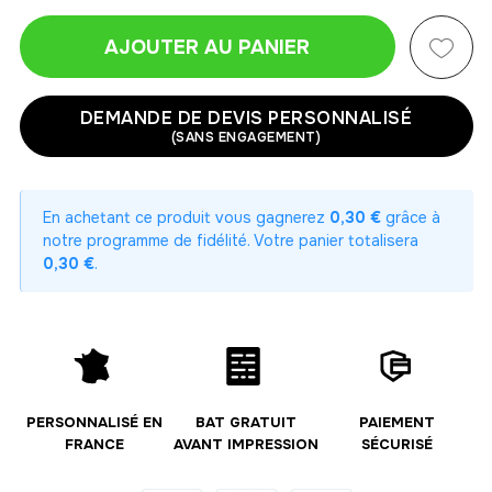
AJOUTER AU PANIER
1
-
20.00 €
20,00 € / unité
TTC
DEMANDE DE DEVIS PERSONNALISÉ
(SANS ENGAGEMENT)
2
-
40.00 €
20,00 € / unité
TTC
En achetant ce produit vous gagnerez
0,30 €
grâce à
3
notre programme de fidélité. Votre panier totalisera
-
60.00 €
20,00 € / unité
TTC
0,30 €
.
4
-
80.00 €
20,00 € / unité
TTC
5
-
100.00 €
20,00 € / unité
TTC
PERSONNALISÉ EN
BAT GRATUIT
PAIEMENT
FRANCE
AVANT IMPRESSION
SÉCURISÉ
6
-
120.00 €
20,00 € / unité
TTC