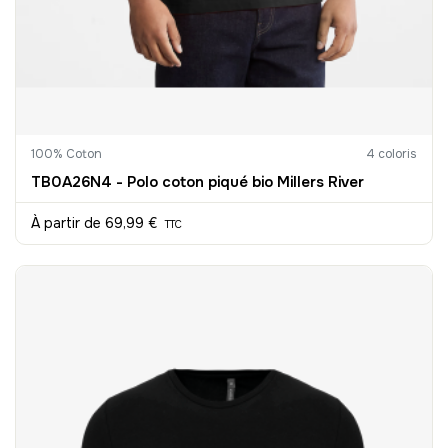
100% Coton
4 coloris
TB0A26N4 - Polo coton piqué bio Millers River
À partir de
69,99 €
TTC