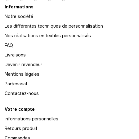
68
Informations
-
748.00 €
11,00 € / unité
TTC
Notre société
69
Les différentes techniques de personnalisation
-
759.00 €
11,00 € / unité
TTC
Nos réalisations en textiles personnalisés
FAQ
70
-
770.00 €
11,00 € / unité
TTC
Livraisons
Devenir revendeur
71
Mentions légales
-
781.00 €
11,00 € / unité
TTC
Partenariat
72
Contactez-nous
-
792.00 €
11,00 € / unité
TTC
Votre compte
73
-
803.00 €
11,00 € / unité
Informations personnelles
TTC
Retours produit
74
Commandes