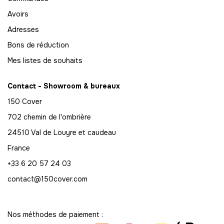
-
814.00 €
11,00 € / unité
TTC
Avoirs
75
Adresses
-
825.00 €
11,00 € / unité
TTC
Bons de réduction
76
Mes listes de souhaits
-
836.00 €
11,00 € / unité
TTC
Contact - Showroom & bureaux
77
150 Cover
-
847.00 €
11,00 € / unité
TTC
702 chemin de l'ombrière
78
24510 Val de Louyre et caudeau
-
858.00 €
11,00 € / unité
TTC
France
79
+33 6 20 57 24 03
-
869.00 €
11,00 € / unité
TTC
contact@150cover.com
80
-
880.00 €
11,00 € / unité
TTC
Nos méthodes de paiement :