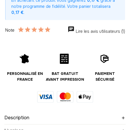
En achetant ce produit vous gagnerez
0,17 €
grâce à
3
notre programme de fidélité. Votre panier totalisera
-
33.00 €
11,00 € / unité
TTC
0,17 €
.
4
-
44.00 €
11,00 € / unité
TTC
Note
Lire les avis utilisateurs (1)
5
-
55.00 €
11,00 € / unité
TTC
6
-
66.00 €
11,00 € / unité
TTC
PERSONNALISÉ EN
BAT GRATUIT
PAIEMENT
FRANCE
AVANT IMPRESSION
SÉCURISÉ
7
-
77.00 €
11,00 € / unité
TTC
8
-
88.00 €
11,00 € / unité
TTC
Description
9
-
99.00 €
11,00 € / unité
TTC