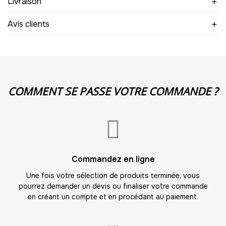
Livraison
10
Avis clients
-
110.00 €
11,00 € / unité
TTC
11
-
121.00 €
11,00 € / unité
TTC
COMMENT SE PASSE VOTRE COMMANDE ?
12
-
132.00 €
11,00 € / unité
TTC
13
-
143.00 €
11,00 € / unité
TTC
Commandez en ligne
14
-
154.00 €
11,00 € / unité
TTC
Une fois votre sélection de produits terminée, vous
pourrez demander un devis ou finaliser votre commande
15
en créant un compte et en procédant au paiement.
-
165.00 €
11,00 € / unité
TTC