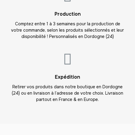
23
Production
-
253.00 €
11,00 € / unité
TTC
Comptez entre 1 à 3 semaines pour la production de
votre commande, selon les produits sélectionnés et leur
24
disponibilité ! Personnalisés en Dordogne (24)
-
264.00 €
11,00 € / unité
TTC
25
-
275.00 €
11,00 € / unité
TTC
26
Expédition
-
286.00 €
11,00 € / unité
TTC
Retirer vos produits dans notre boutique en Dordogne
(24) ou en livraison à l’adresse de votre choix. Livraison
27
partout en France & en Europe.
-
297.00 €
11,00 € / unité
TTC
28
-
308.00 €
11,00 € / unité
TTC