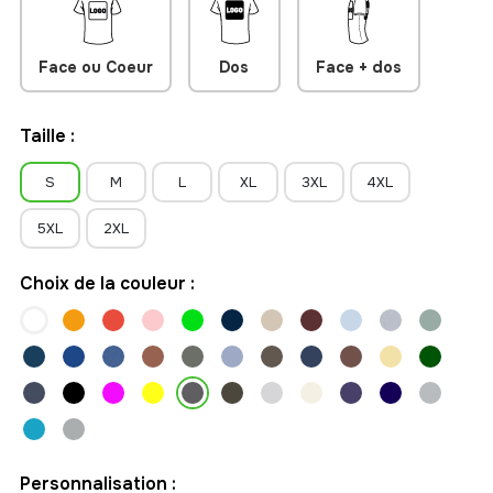
prêt à recevoir vos impressions, broderies ou marquages
textiles.
Face ou Coeur
Dos
Face + dos
Taille :
S
M
L
XL
3XL
4XL
5XL
2XL
Choix de la couleur :
Personnalisation :