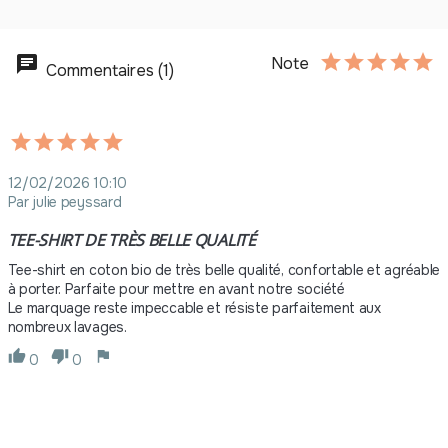
42
-
462.00 €
11,00 € / unité
TTC
Note
Commentaires (1)
43
-
473.00 €
11,00 € / unité
TTC
44
-
484.00 €
11,00 € / unité
TTC
12/02/2026 10:10
Par julie peyssard
45
TEE-SHIRT DE TRÈS BELLE QUALITÉ 
-
495.00 €
11,00 € / unité
TTC
Tee-shirt en coton bio de très belle qualité, confortable et agréable 
46
à porter. Parfaite pour mettre en avant notre société

Le marquage reste impeccable et résiste parfaitement aux 
-
506.00 €
11,00 € / unité
TTC
nombreux lavages.
47
0
0
-
517.00 €
11,00 € / unité
TTC
48