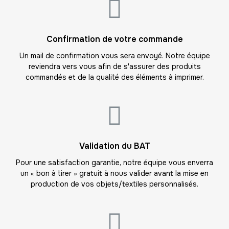
16
-
176.00 €
11,00 € / unité
TTC
Confirmation de votre commande
17
-
187.00 €
11,00 € / unité
TTC
Un mail de confirmation vous sera envoyé. Notre équipe
reviendra vers vous afin de s'assurer des produits
18
commandés et de la qualité des éléments à imprimer.
-
198.00 €
11,00 € / unité
TTC
19
-
209.00 €
11,00 € / unité
TTC
20
Validation du BAT
-
220.00 €
11,00 € / unité
TTC
Pour une satisfaction garantie, notre équipe vous enverra
un « bon à tirer » gratuit à nous valider avant la mise en
21
production de vos objets/textiles personnalisés.
-
231.00 €
11,00 € / unité
TTC
22
-
242.00 €
11,00 € / unité
TTC