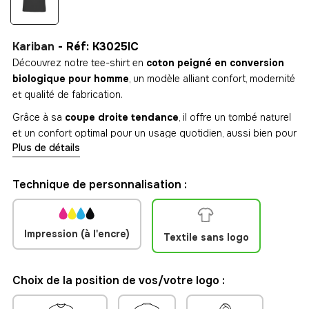
Kariban
- Réf: K3025IC
Découvrez notre tee-shirt en
coton peigné en conversion
biologique pour homme
, un modèle alliant confort, modernité
et qualité de fabrication.
Grâce à sa
coupe droite tendance
, il offre un tombé naturel
et un confort optimal pour un usage quotidien, aussi bien pour
Plus de détails
les particuliers que pour les professionnels.
Avec son grammage de
145 g/m²
, ce tee-shirt léger et
Technique de personnalisation :
respirant est idéal pour les périodes estivales, les événements
promotionnels, les vêtements d'entreprise ou la création de
collections textiles personnalisées. Le coton peigné apporte
Impression (à l'encre)
une douceur supérieure au toucher ainsi qu'une meilleure
Textile sans logo
résistance dans le temps.
Sa conception
No Label
en fait une base parfaite pour les
Choix de la position de vos/votre logo :
marques souhaitant développer leur propre identité. Sans
étiquette de marque visible, il est
100 % personnalisable
et