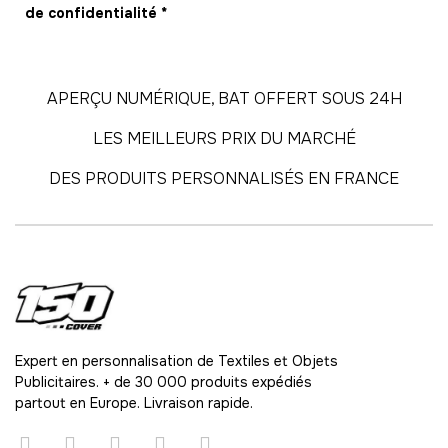
-
671.00 €
11,00 € / unité
TTC
de confidentialité
*
62
-
682.00 €
11,00 € / unité
TTC
APERÇU NUMÉRIQUE, BAT OFFERT SOUS 24H
63
LES MEILLEURS PRIX DU MARCHÉ
-
693.00 €
11,00 € / unité
TTC
DES PRODUITS PERSONNALISÉS EN FRANCE
64
-
704.00 €
11,00 € / unité
TTC
65
-
715.00 €
11,00 € / unité
TTC
66
-
726.00 €
11,00 € / unité
TTC
Expert en personnalisation de Textiles et Objets
Publicitaires. + de 30 000 produits expédiés
67
partout en Europe. Livraison rapide.
-
737.00 €
11,00 € / unité
TTC