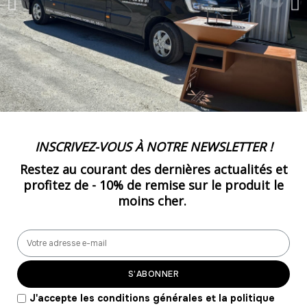
55
-
605.00 €
11,00 € / unité
TTC
56
-
616.00 €
11,00 € / unité
TTC
57
-
627.00 €
11,00 € / unité
TTC
INSCRIVEZ-VOUS À NOTRE NEWSLETTER !
58
-
638.00 €
11,00 € / unité
TTC
Restez au courant des dernières actualités et
profitez de -
10% de remise
sur le produit le
59
moins cher.
-
649.00 €
11,00 € / unité
TTC
60
-
660.00 €
11,00 € / unité
TTC
S’ABONNER
61
J'accepte les conditions générales et la politique