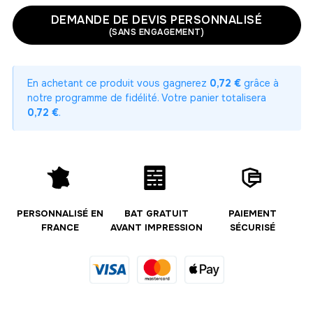
-
48.00 €
48,00 € / unité
TTC
DEMANDE DE DEVIS PERSONNALISÉ
(SANS ENGAGEMENT)
2
-
96.00 €
48,00 € / unité
TTC
En achetant ce produit vous gagnerez
0,72 €
grâce à
3
notre programme de fidélité. Votre panier totalisera
-
144.00 €
48,00 € / unité
TTC
0,72 €
.
4
-
192.00 €
48,00 € / unité
TTC
5
-
240.00 €
48,00 € / unité
TTC
PERSONNALISÉ EN
BAT GRATUIT
PAIEMENT
FRANCE
AVANT IMPRESSION
SÉCURISÉ
6
-
288.00 €
48,00 € / unité
TTC
7
-
336.00 €
48,00 € / unité
TTC