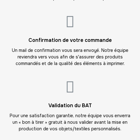
-
672.00 €
48,00 € / unité
TTC
15
-
720.00 €
48,00 € / unité
TTC
16
Confirmation de votre commande
-
768.00 €
48,00 € / unité
TTC
Un mail de confirmation vous sera envoyé. Notre équipe
reviendra vers vous afin de s'assurer des produits
17
commandés et de la qualité des éléments à imprimer.
-
816.00 €
48,00 € / unité
TTC
18
-
864.00 €
48,00 € / unité
TTC
19
Validation du BAT
-
912.00 €
48,00 € / unité
TTC
Pour une satisfaction garantie, notre équipe vous enverra
un « bon à tirer » gratuit à nous valider avant la mise en
20
production de vos objets/textiles personnalisés.
-
960.00 €
48,00 € / unité
TTC