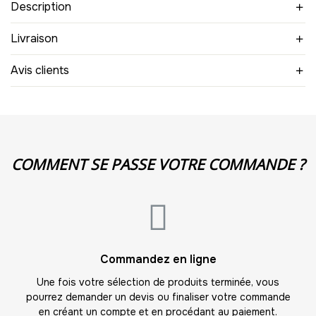
Description
8
-
384.00 €
48,00 € / unité
TTC
Livraison
9
Avis clients
-
432.00 €
48,00 € / unité
TTC
10
-
480.00 €
48,00 € / unité
TTC
11
COMMENT SE PASSE VOTRE COMMANDE ?
-
528.00 €
48,00 € / unité
TTC
12
-
576.00 €
48,00 € / unité
TTC
13
Commandez en ligne
-
624.00 €
48,00 € / unité
TTC
Une fois votre sélection de produits terminée, vous
pourrez demander un devis ou finaliser votre commande
14
en créant un compte et en procédant au paiement.