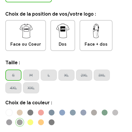
Choix de la position de vos/votre logo :
Face ou Coeur
Dos
Face + dos
Taille :
S
M
L
XL
2XL
3XL
4XL
XXL
Choix de la couleur :