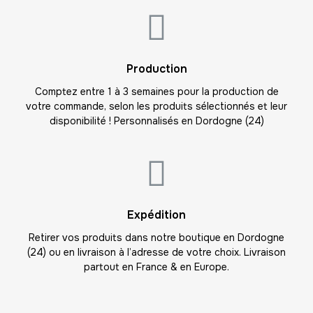
21
-
1008.00 €
48,00 € / unité
TTC
22
Production
-
1056.00 €
48,00 € / unité
TTC
Comptez entre 1 à 3 semaines pour la production de
votre commande, selon les produits sélectionnés et leur
23
disponibilité ! Personnalisés en Dordogne (24)
-
1104.00 €
48,00 € / unité
TTC
24
-
1152.00 €
48,00 € / unité
TTC
25
Expédition
-
1200.00 €
48,00 € / unité
TTC
Retirer vos produits dans notre boutique en Dordogne
(24) ou en livraison à l’adresse de votre choix. Livraison
26
partout en France & en Europe.
-
1248.00 €
48,00 € / unité
TTC
27