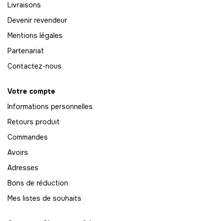
Livraisons
-
3168.00 €
48,00 € / unité
TTC
Devenir revendeur
67
Mentions légales
-
3216.00 €
48,00 € / unité
TTC
Partenariat
68
Contactez-nous
-
3264.00 €
48,00 € / unité
TTC
Votre compte
69
Informations personnelles
-
3312.00 €
48,00 € / unité
TTC
Retours produit
70
Commandes
-
3360.00 €
48,00 € / unité
TTC
Avoirs
71
Adresses
-
3408.00 €
48,00 € / unité
TTC
Bons de réduction
Mes listes de souhaits
72
-
3456.00 €
48,00 € / unité
TTC