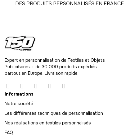
DES PRODUITS PERSONNALISÉS EN FRANCE
60
-
2880.00 €
48,00 € / unité
TTC
61
-
2928.00 €
48,00 € / unité
TTC
62
-
2976.00 €
48,00 € / unité
TTC
Expert en personnalisation de Textiles et Objets
Publicitaires. + de 30 000 produits expédiés
63
partout en Europe. Livraison rapide.
-
3024.00 €
48,00 € / unité
TTC
64
Informations
-
3072.00 €
48,00 € / unité
TTC
Notre société
Les différentes techniques de personnalisation
65
-
3120.00 €
Nos réalisations en textiles personnalisés
48,00 € / unité
TTC
FAQ
66