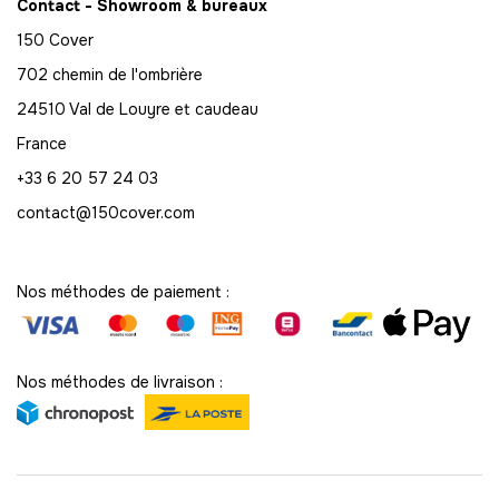
Contact - Showroom & bureaux
73
150 Cover
-
3504.00 €
48,00 € / unité
TTC
702 chemin de l'ombrière
74
24510 Val de Louyre et caudeau
-
3552.00 €
48,00 € / unité
TTC
France
+33 6 20 57 24 03
75
-
3600.00 €
48,00 € / unité
contact@150cover.com
TTC
76
-
3648.00 €
48,00 € / unité
TTC
Nos méthodes de paiement :
77
-
3696.00 €
48,00 € / unité
TTC
Nos méthodes de livraison :
78
-
3744.00 €
48,00 € / unité
TTC
79