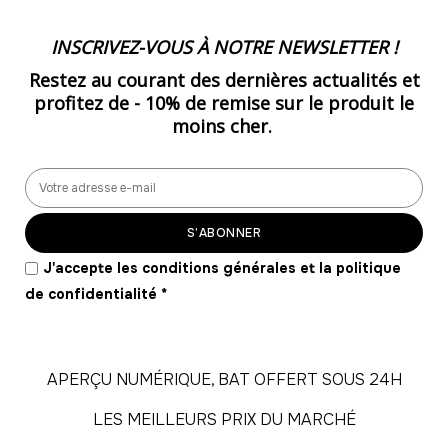
-
2544.00 €
48,00 € / unité
TTC
INSCRIVEZ-VOUS À NOTRE NEWSLETTER !
54
Restez au courant des dernières actualités et
-
2592.00 €
48,00 € / unité
TTC
profitez de -
10% de remise
sur le produit le
moins cher.
55
-
2640.00 €
48,00 € / unité
TTC
56
-
2688.00 €
48,00 € / unité
TTC
S’ABONNER
57
J'accepte les conditions générales et la politique
-
2736.00 €
48,00 € / unité
TTC
de confidentialité
*
58
-
2784.00 €
48,00 € / unité
TTC
APERÇU NUMÉRIQUE, BAT OFFERT SOUS 24H
59
LES MEILLEURS PRIX DU MARCHÉ
-
2832.00 €
48,00 € / unité
TTC