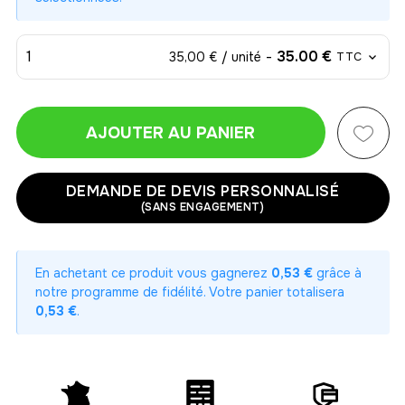
1
-
35.00 €
35,00 € / unité
TTC
AJOUTER AU PANIER
1
-
35.00 €
35,00 € / unité
TTC
DEMANDE DE DEVIS PERSONNALISÉ
(SANS ENGAGEMENT)
2
-
70.00 €
35,00 € / unité
TTC
En achetant ce produit vous gagnerez
0,53 €
grâce à
3
notre programme de fidélité. Votre panier totalisera
-
105.00 €
35,00 € / unité
TTC
0,53 €
.
4
-
140.00 €
35,00 € / unité
TTC
5