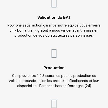
-
630.00 €
35,00 € / unité
TTC
19
Validation du BAT
-
665.00 €
35,00 € / unité
TTC
Pour une satisfaction garantie, notre équipe vous enverra
un « bon à tirer » gratuit à nous valider avant la mise en
20
production de vos objets/textiles personnalisés.
-
700.00 €
35,00 € / unité
TTC
21
-
735.00 €
35,00 € / unité
TTC
22
Production
-
770.00 €
35,00 € / unité
TTC
Comptez entre 1 à 3 semaines pour la production de
votre commande, selon les produits sélectionnés et leur
23
disponibilité ! Personnalisés en Dordogne (24)
-
805.00 €
35,00 € / unité
TTC
24
-
840.00 €
35,00 € / unité
TTC