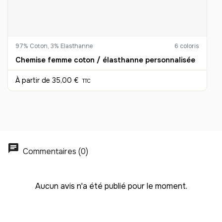
38
-
1330.00 €
35,00 € / unité
TTC
97% Coton, 3% Elasthanne
6 coloris
39
Chemise femme coton / élasthanne personnalisée
-
1365.00 €
35,00 € / unité
TTC
À partir de
35,00 €
TTC
40
-
1400.00 €
35,00 € / unité
TTC
41
-
1435.00 €
35,00 € / unité
TTC
Commentaires (0)
42
-
1470.00 €
35,00 € / unité
TTC
Aucun avis n'a été publié pour le moment.
43
-
1505.00 €
35,00 € / unité
TTC