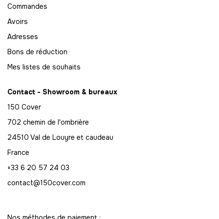
70
Commandes
-
2450.00 €
35,00 € / unité
TTC
Avoirs
71
Adresses
-
2485.00 €
35,00 € / unité
TTC
Bons de réduction
Mes listes de souhaits
72
-
2520.00 €
35,00 € / unité
TTC
Contact - Showroom & bureaux
73
150 Cover
-
2555.00 €
35,00 € / unité
TTC
702 chemin de l'ombrière
74
24510 Val de Louyre et caudeau
-
2590.00 €
35,00 € / unité
TTC
France
+33 6 20 57 24 03
75
-
2625.00 €
35,00 € / unité
contact@150cover.com
TTC
76
-
2660.00 €
35,00 € / unité
TTC
Nos méthodes de paiement :