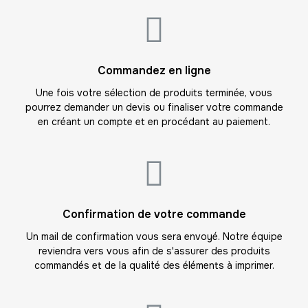
12
-
420.00 €
35,00 € / unité
TTC
13
Commandez en ligne
-
455.00 €
35,00 € / unité
TTC
Une fois votre sélection de produits terminée, vous
pourrez demander un devis ou finaliser votre commande
14
en créant un compte et en procédant au paiement.
-
490.00 €
35,00 € / unité
TTC
15
-
525.00 €
35,00 € / unité
TTC
16
Confirmation de votre commande
-
560.00 €
35,00 € / unité
TTC
Un mail de confirmation vous sera envoyé. Notre équipe
reviendra vers vous afin de s'assurer des produits
17
commandés et de la qualité des éléments à imprimer.
-
595.00 €
35,00 € / unité
TTC
18