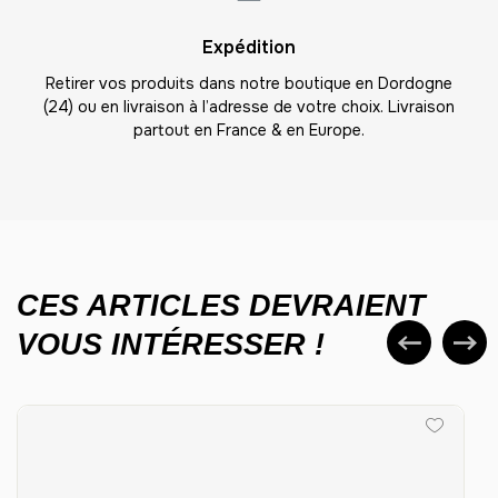
25
Expédition
-
875.00 €
35,00 € / unité
TTC
Retirer vos produits dans notre boutique en Dordogne
(24) ou en livraison à l’adresse de votre choix. Livraison
26
partout en France & en Europe.
-
910.00 €
35,00 € / unité
TTC
27
-
945.00 €
35,00 € / unité
TTC
28
-
980.00 €
35,00 € / unité
TTC
CES ARTICLES DEVRAIENT
VOUS INTÉRESSER !
29
-
1015.00 €
35,00 € / unité
TTC
30
-
1050.00 €
35,00 € / unité
TTC