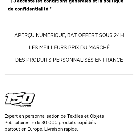
57
J'accepte les conditions générales et la politique
-
1995.00 €
35,00 € / unité
TTC
de confidentialité
*
58
-
2030.00 €
35,00 € / unité
TTC
APERÇU NUMÉRIQUE, BAT OFFERT SOUS 24H
59
LES MEILLEURS PRIX DU MARCHÉ
-
2065.00 €
35,00 € / unité
TTC
DES PRODUITS PERSONNALISÉS EN FRANCE
60
-
2100.00 €
35,00 € / unité
TTC
61
-
2135.00 €
35,00 € / unité
TTC
62
-
2170.00 €
35,00 € / unité
TTC
Expert en personnalisation de Textiles et Objets
Publicitaires. + de 30 000 produits expédiés
63
partout en Europe. Livraison rapide.
-
2205.00 €
35,00 € / unité
TTC