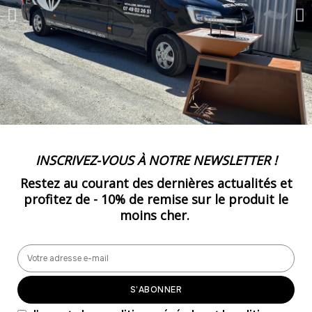
51
-
1785.00 €
35,00 € / unité
TTC
52
-
1820.00 €
35,00 € / unité
TTC
53
-
1855.00 €
35,00 € / unité
TTC
INSCRIVEZ-VOUS À NOTRE NEWSLETTER !
54
Restez au courant des dernières actualités et
-
1890.00 €
35,00 € / unité
TTC
profitez de -
10% de remise
sur le produit le
moins cher.
55
-
1925.00 €
35,00 € / unité
TTC
56
-
1960.00 €
35,00 € / unité
TTC
S’ABONNER