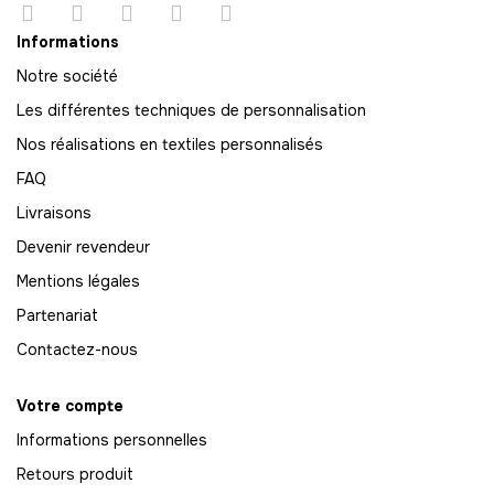
64
Informations
-
2240.00 €
35,00 € / unité
TTC
Notre société
Les différentes techniques de personnalisation
65
-
2275.00 €
Nos réalisations en textiles personnalisés
35,00 € / unité
TTC
FAQ
66
Livraisons
-
2310.00 €
35,00 € / unité
TTC
Devenir revendeur
67
Mentions légales
-
2345.00 €
35,00 € / unité
TTC
Partenariat
68
Contactez-nous
-
2380.00 €
35,00 € / unité
TTC
Votre compte
69
Informations personnelles
-
2415.00 €
35,00 € / unité
TTC
Retours produit