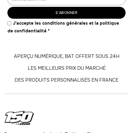
56
-
728.00 €
13,00 € / unité
TTC
S’ABONNER
57
J'accepte les conditions générales et la politique
-
741.00 €
13,00 € / unité
TTC
de confidentialité
*
58
-
754.00 €
13,00 € / unité
TTC
APERÇU NUMÉRIQUE, BAT OFFERT SOUS 24H
59
LES MEILLEURS PRIX DU MARCHÉ
-
767.00 €
13,00 € / unité
TTC
DES PRODUITS PERSONNALISÉS EN FRANCE
60
-
780.00 €
13,00 € / unité
TTC
61
-
793.00 €
13,00 € / unité
TTC
62
-
806.00 €
13,00 € / unité
TTC