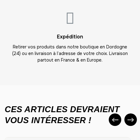
24
-
312.00 €
13,00 € / unité
TTC
25
Expédition
-
325.00 €
13,00 € / unité
TTC
Retirer vos produits dans notre boutique en Dordogne
(24) ou en livraison à l’adresse de votre choix. Livraison
26
partout en France & en Europe.
-
338.00 €
13,00 € / unité
TTC
27
-
351.00 €
13,00 € / unité
TTC
28
-
364.00 €
13,00 € / unité
TTC
CES ARTICLES DEVRAIENT
VOUS INTÉRESSER !
29
-
377.00 €
13,00 € / unité
TTC