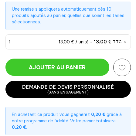
Une remise s’appliquera automatiquement dès 10
produits ajoutés au panier, quelles que soient les tailles
sélectionnées.
1
-
13.00 €
13,00 € / unité
TTC
AJOUTER AU PANIER
1
-
13.00 €
13,00 € / unité
TTC
DEMANDE DE DEVIS PERSONNALISÉ
(SANS ENGAGEMENT)
2
-
26.00 €
13,00 € / unité
TTC
En achetant ce produit vous gagnerez
0,20 €
grâce à
3
notre programme de fidélité. Votre panier totalisera
-
39.00 €
13,00 € / unité
TTC
0,20 €
.