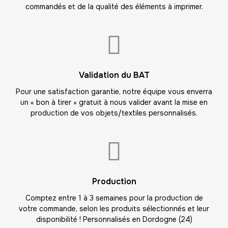
17
commandés et de la qualité des éléments à imprimer.
-
221.00 €
13,00 € / unité
TTC
18
-
234.00 €
13,00 € / unité
TTC
19
Validation du BAT
-
247.00 €
13,00 € / unité
TTC
Pour une satisfaction garantie, notre équipe vous enverra
un « bon à tirer » gratuit à nous valider avant la mise en
20
production de vos objets/textiles personnalisés.
-
260.00 €
13,00 € / unité
TTC
21
-
273.00 €
13,00 € / unité
TTC
22
Production
-
286.00 €
13,00 € / unité
TTC
Comptez entre 1 à 3 semaines pour la production de
votre commande, selon les produits sélectionnés et leur
23
disponibilité ! Personnalisés en Dordogne (24)
-
299.00 €
13,00 € / unité
TTC