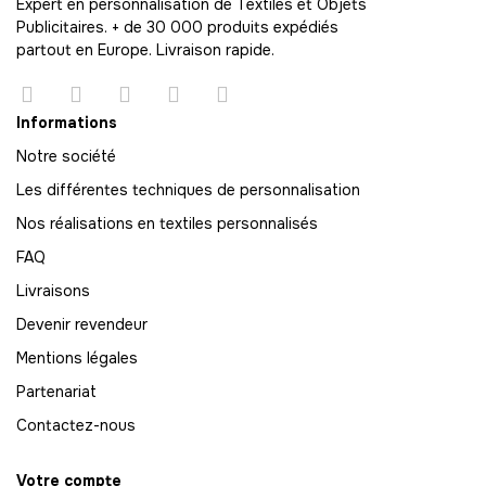
Expert en personnalisation de Textiles et Objets
Publicitaires. + de 30 000 produits expédiés
63
partout en Europe. Livraison rapide.
-
819.00 €
13,00 € / unité
TTC
64
Informations
-
832.00 €
13,00 € / unité
TTC
Notre société
Les différentes techniques de personnalisation
65
-
845.00 €
Nos réalisations en textiles personnalisés
13,00 € / unité
TTC
FAQ
66
Livraisons
-
858.00 €
13,00 € / unité
TTC
Devenir revendeur
67
Mentions légales
-
871.00 €
13,00 € / unité
TTC
Partenariat
68
Contactez-nous
-
884.00 €
13,00 € / unité
TTC
Votre compte