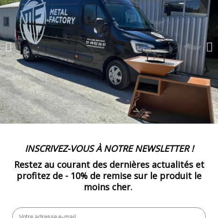
50
-
650.00 €
13,00 € / unité
TTC
51
-
663.00 €
13,00 € / unité
TTC
52
-
676.00 €
13,00 € / unité
TTC
53
-
689.00 €
13,00 € / unité
TTC
INSCRIVEZ-VOUS À NOTRE NEWSLETTER !
54
Restez au courant des dernières actualités et
-
702.00 €
13,00 € / unité
TTC
profitez de -
10% de remise
sur le produit le
moins cher.
55
-
715.00 €
13,00 € / unité
TTC