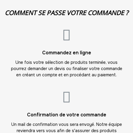
11
COMMENT SE PASSE VOTRE COMMANDE ?
-
143.00 €
13,00 € / unité
TTC
12
-
156.00 €
13,00 € / unité
TTC
13
Commandez en ligne
-
169.00 €
13,00 € / unité
TTC
Une fois votre sélection de produits terminée, vous
pourrez demander un devis ou finaliser votre commande
14
en créant un compte et en procédant au paiement.
-
182.00 €
13,00 € / unité
TTC
15
-
195.00 €
13,00 € / unité
TTC
16
Confirmation de votre commande
-
208.00 €
13,00 € / unité
TTC
Un mail de confirmation vous sera envoyé. Notre équipe
reviendra vers vous afin de s'assurer des produits