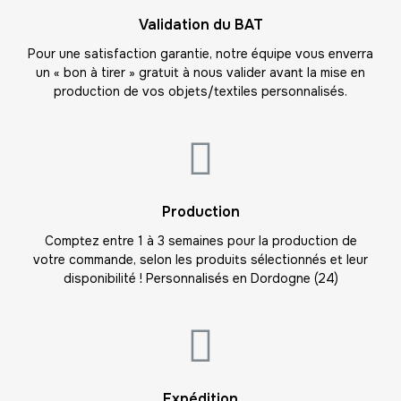
19
Validation du BAT
-
228.00 €
12,00 € / unité
TTC
Pour une satisfaction garantie, notre équipe vous enverra
un « bon à tirer » gratuit à nous valider avant la mise en
20
production de vos objets/textiles personnalisés.
-
240.00 €
12,00 € / unité
TTC
21
-
252.00 €
12,00 € / unité
TTC
22
Production
-
264.00 €
12,00 € / unité
TTC
Comptez entre 1 à 3 semaines pour la production de
votre commande, selon les produits sélectionnés et leur
23
disponibilité ! Personnalisés en Dordogne (24)
-
276.00 €
12,00 € / unité
TTC
24
-
288.00 €
12,00 € / unité
TTC
25
Expédition