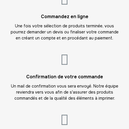
-
144.00 €
12,00 € / unité
TTC
13
Commandez en ligne
-
156.00 €
12,00 € / unité
TTC
Une fois votre sélection de produits terminée, vous
pourrez demander un devis ou finaliser votre commande
14
en créant un compte et en procédant au paiement.
-
168.00 €
12,00 € / unité
TTC
15
-
180.00 €
12,00 € / unité
TTC
16
Confirmation de votre commande
-
192.00 €
12,00 € / unité
TTC
Un mail de confirmation vous sera envoyé. Notre équipe
reviendra vers vous afin de s'assurer des produits
17
commandés et de la qualité des éléments à imprimer.
-
204.00 €
12,00 € / unité
TTC
18
-
216.00 €
12,00 € / unité
TTC