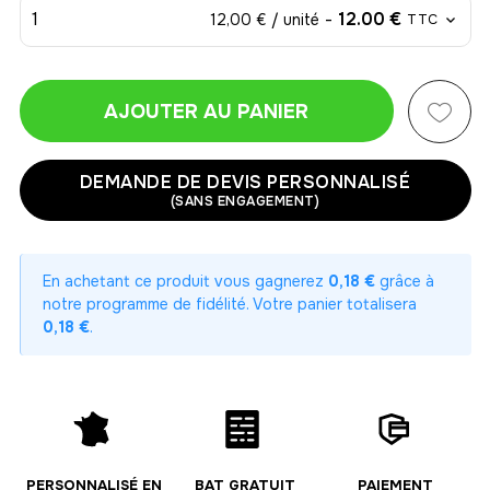
1
-
12.00 €
12,00 € / unité
TTC
AJOUTER AU PANIER
1
-
12.00 €
12,00 € / unité
TTC
DEMANDE DE DEVIS PERSONNALISÉ
(SANS ENGAGEMENT)
2
-
24.00 €
12,00 € / unité
TTC
En achetant ce produit vous gagnerez
0,18 €
grâce à
3
notre programme de fidélité. Votre panier totalisera
-
36.00 €
12,00 € / unité
TTC
0,18 €
.
4
-
48.00 €
12,00 € / unité
TTC
5
-
60.00 €
12,00 € / unité
TTC
PERSONNALISÉ EN
BAT GRATUIT
PAIEMENT