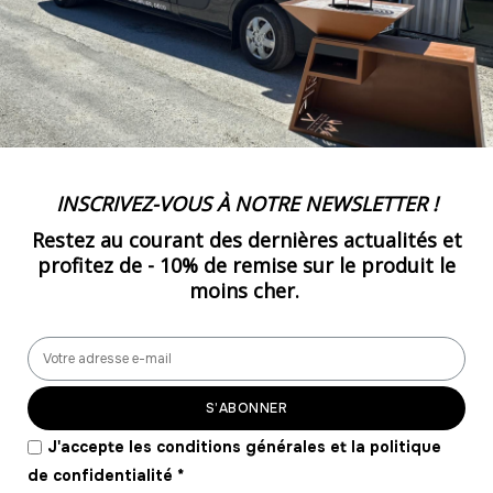
-
612.00 €
12,00 € / unité
TTC
52
-
624.00 €
12,00 € / unité
TTC
53
-
636.00 €
12,00 € / unité
TTC
INSCRIVEZ-VOUS À NOTRE NEWSLETTER !
54
Restez au courant des dernières actualités et
-
648.00 €
12,00 € / unité
TTC
profitez de -
10% de remise
sur le produit le
moins cher.
55
-
660.00 €
12,00 € / unité
TTC
56
-
672.00 €
12,00 € / unité
TTC
S’ABONNER
57
J'accepte les conditions générales et la politique
-
684.00 €
12,00 € / unité
TTC
de confidentialité
*