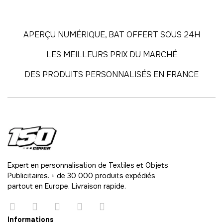
58
-
696.00 €
12,00 € / unité
TTC
APERÇU NUMÉRIQUE, BAT OFFERT SOUS 24H
59
LES MEILLEURS PRIX DU MARCHÉ
-
708.00 €
12,00 € / unité
TTC
DES PRODUITS PERSONNALISÉS EN FRANCE
60
-
720.00 €
12,00 € / unité
TTC
61
-
732.00 €
12,00 € / unité
TTC
62
-
744.00 €
12,00 € / unité
TTC
Expert en personnalisation de Textiles et Objets
Publicitaires. + de 30 000 produits expédiés
63
partout en Europe. Livraison rapide.
-
756.00 €
12,00 € / unité
TTC
64
Informations