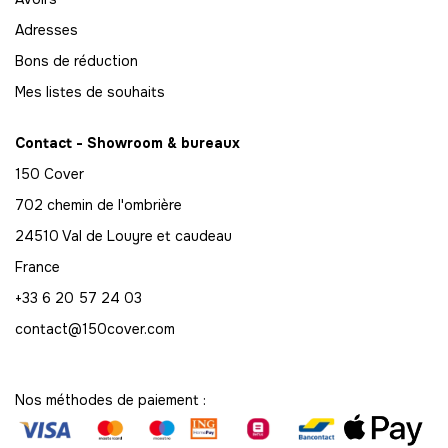
71
Adresses
-
852.00 €
12,00 € / unité
TTC
Bons de réduction
Mes listes de souhaits
72
-
864.00 €
12,00 € / unité
TTC
Contact - Showroom & bureaux
73
150 Cover
-
876.00 €
12,00 € / unité
TTC
702 chemin de l'ombrière
74
24510 Val de Louyre et caudeau
-
888.00 €
12,00 € / unité
TTC
France
+33 6 20 57 24 03
75
-
900.00 €
12,00 € / unité
contact@150cover.com
TTC
76
-
912.00 €
12,00 € / unité
TTC
Nos méthodes de paiement :
77