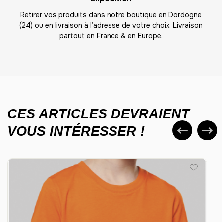
-
300.00 €
12,00 € / unité
TTC
Retirer vos produits dans notre boutique en Dordogne
(24) ou en livraison à l’adresse de votre choix. Livraison
26
partout en France & en Europe.
-
312.00 €
12,00 € / unité
TTC
27
-
324.00 €
12,00 € / unité
TTC
28
-
336.00 €
12,00 € / unité
TTC
CES ARTICLES DEVRAIENT
VOUS INTÉRESSER !
29
-
348.00 €
12,00 € / unité
TTC
30
-
360.00 €
12,00 € / unité
TTC
31
-
372.00 €
12,00 € / unité
TTC