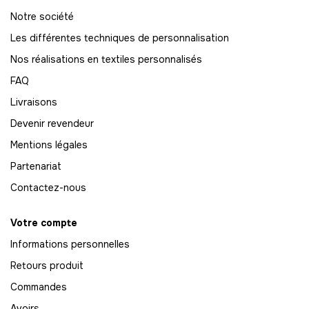
-
768.00 €
12,00 € / unité
TTC
Notre société
Les différentes techniques de personnalisation
65
-
780.00 €
Nos réalisations en textiles personnalisés
12,00 € / unité
TTC
FAQ
66
Livraisons
-
792.00 €
12,00 € / unité
TTC
Devenir revendeur
67
Mentions légales
-
804.00 €
12,00 € / unité
TTC
Partenariat
68
Contactez-nous
-
816.00 €
12,00 € / unité
TTC
Votre compte
69
Informations personnelles
-
828.00 €
12,00 € / unité
TTC
Retours produit
70
Commandes
-
840.00 €
12,00 € / unité
TTC
Avoirs