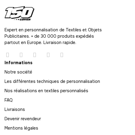
61
-
732.00 €
12,00 € / unité
TTC
62
-
744.00 €
12,00 € / unité
TTC
Expert en personnalisation de Textiles et Objets
Publicitaires. + de 30 000 produits expédiés
63
partout en Europe. Livraison rapide.
-
756.00 €
12,00 € / unité
TTC
64
Informations
-
768.00 €
12,00 € / unité
TTC
Notre société
Les différentes techniques de personnalisation
65
-
780.00 €
Nos réalisations en textiles personnalisés
12,00 € / unité
TTC
FAQ
66
Livraisons
-
792.00 €
12,00 € / unité
TTC
Devenir revendeur
67
Mentions légales
-
804.00 €
12,00 € / unité
TTC