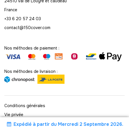
74
24510 Val de Louyre et caudeau
-
888.00 €
12,00 € / unité
TTC
France
+33 6 20 57 24 03
75
-
900.00 €
12,00 € / unité
contact@150cover.com
TTC
76
-
912.00 €
12,00 € / unité
TTC
Nos méthodes de paiement :
77
-
924.00 €
12,00 € / unité
TTC
Nos méthodes de livraison :
78
-
936.00 €
12,00 € / unité
TTC
79
Conditions générales
-
948.00 €
12,00 € / unité
TTC
Vie privée
80
Politique des cookies
Expédié à partir du Mercredi 2 Septembre 2026.
-
960.00 €
12,00 € / unité
TTC