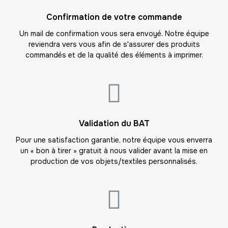
16
Confirmation de votre commande
-
192.00 €
12,00 € / unité
TTC
Un mail de confirmation vous sera envoyé. Notre équipe
reviendra vers vous afin de s'assurer des produits
17
commandés et de la qualité des éléments à imprimer.
-
204.00 €
12,00 € / unité
TTC
18
-
216.00 €
12,00 € / unité
TTC
19
Validation du BAT
-
228.00 €
12,00 € / unité
TTC
Pour une satisfaction garantie, notre équipe vous enverra
un « bon à tirer » gratuit à nous valider avant la mise en
20
production de vos objets/textiles personnalisés.
-
240.00 €
12,00 € / unité
TTC
21
-
252.00 €
12,00 € / unité
TTC
22