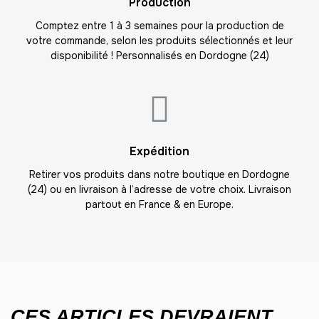
Production
-
264.00 €
12,00 € / unité
TTC
Comptez entre 1 à 3 semaines pour la production de
votre commande, selon les produits sélectionnés et leur
23
disponibilité ! Personnalisés en Dordogne (24)
-
276.00 €
12,00 € / unité
TTC
24
-
288.00 €
12,00 € / unité
TTC
25
Expédition
-
300.00 €
12,00 € / unité
TTC
Retirer vos produits dans notre boutique en Dordogne
(24) ou en livraison à l’adresse de votre choix. Livraison
26
partout en France & en Europe.
-
312.00 €
12,00 € / unité
TTC
27
-
324.00 €
12,00 € / unité
TTC
28
-
336.00 €
12,00 € / unité
TTC
CES ARTICLES DEVRAIENT