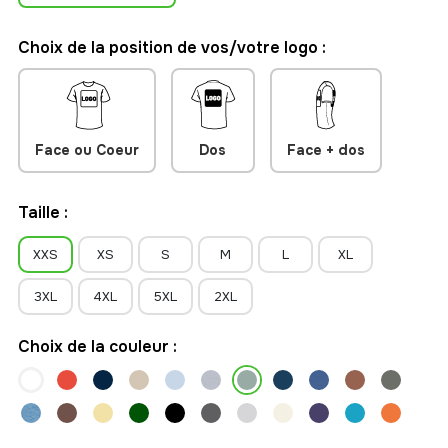
personnalisable à votre image. Sans étiquette de marque
visible, il constitue une base idéale pour développer votre
Choix de la position de vos/votre logo :
propre collection textile ou renforcer l'identité de votre
entreprise.
Face ou Coeur
Dos
Face + dos
Taille :
XXS
XS
S
M
L
XL
3XL
4XL
5XL
2XL
Choix de la couleur :