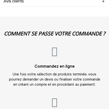
Avis clients
-
108.00 €
12,00 € / unité
TTC
10
-
120.00 €
12,00 € / unité
TTC
11
COMMENT SE PASSE VOTRE COMMANDE ?
-
132.00 €
12,00 € / unité
TTC
12
-
144.00 €
12,00 € / unité
TTC
13
Commandez en ligne
-
156.00 €
12,00 € / unité
TTC
Une fois votre sélection de produits terminée, vous
pourrez demander un devis ou finaliser votre commande
14
en créant un compte et en procédant au paiement.
-
168.00 €
12,00 € / unité
TTC
15
-
180.00 €
12,00 € / unité
TTC