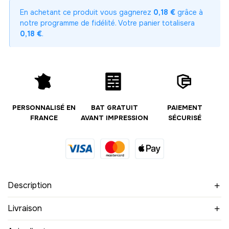
En achetant ce produit vous gagnerez
0,18 €
grâce à
3
notre programme de fidélité. Votre panier totalisera
-
36.00 €
12,00 € / unité
TTC
0,18 €
.
4
-
48.00 €
12,00 € / unité
TTC
5
-
60.00 €
12,00 € / unité
TTC
PERSONNALISÉ EN
BAT GRATUIT
PAIEMENT
FRANCE
AVANT IMPRESSION
SÉCURISÉ
6
-
72.00 €
12,00 € / unité
TTC
7
-
84.00 €
12,00 € / unité
TTC
Description
8
-
96.00 €
12,00 € / unité
TTC
Livraison
9