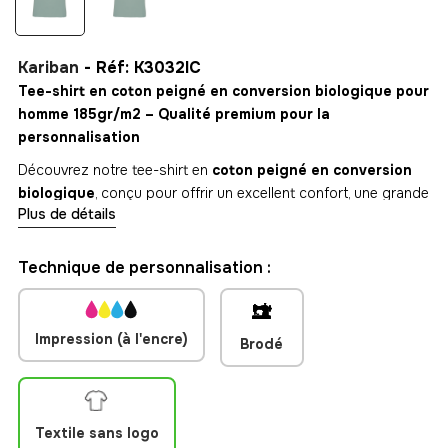
Kariban
- Réf: K3032IC
Tee-shirt en coton peigné en conversion biologique pour
homme 185gr/m2 – Qualité premium pour la
personnalisation
Découvrez notre tee-shirt en
coton peigné en conversion
biologique
, conçu pour offrir un excellent confort, une grande
Plus de détails
durabilité et une finition de qualité supérieure. Grâce à son
grammage de
180 g/m²
, ce modèle est particulièrement
recommandé pour la
broderie textile
, garantissant un rendu
Technique de personnalisation :
net et professionnel de vos logos et visuels.
Disponible dans un large choix de
couleurs
et de
tailles
, ce
Impression (à l'encre)
tee-shirt s'adapte aussi bien aux besoins des entreprises,
Brodé
associations, événements ou marques de vêtements. Son tissu
épais et résistant assure une excellente tenue dans le temps,
même après de nombreux lavages.
Textile sans logo
Doté d'une conception
No Label
, il est entièrement