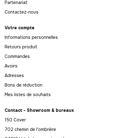
Partenariat
68
Contactez-nous
-
816.00 €
12,00 € / unité
TTC
Votre compte
69
Informations personnelles
-
828.00 €
12,00 € / unité
TTC
Retours produit
70
Commandes
-
840.00 €
12,00 € / unité
TTC
Avoirs
71
Adresses
-
852.00 €
12,00 € / unité
TTC
Bons de réduction
Mes listes de souhaits
72
-
864.00 €
12,00 € / unité
TTC
Contact - Showroom & bureaux
73
150 Cover
-
876.00 €
12,00 € / unité
TTC
702 chemin de l'ombrière