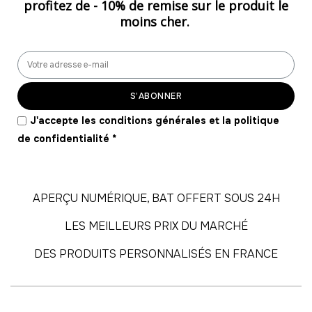
profitez de -
10% de remise
sur le produit le
moins cher.
55
-
660.00 €
12,00 € / unité
TTC
56
-
672.00 €
12,00 € / unité
TTC
S’ABONNER
57
J'accepte les conditions générales et la politique
-
684.00 €
12,00 € / unité
TTC
de confidentialité
*
58
-
696.00 €
12,00 € / unité
TTC
APERÇU NUMÉRIQUE, BAT OFFERT SOUS 24H
59
LES MEILLEURS PRIX DU MARCHÉ
-
708.00 €
12,00 € / unité
TTC
DES PRODUITS PERSONNALISÉS EN FRANCE
60
-
720.00 €
12,00 € / unité
TTC