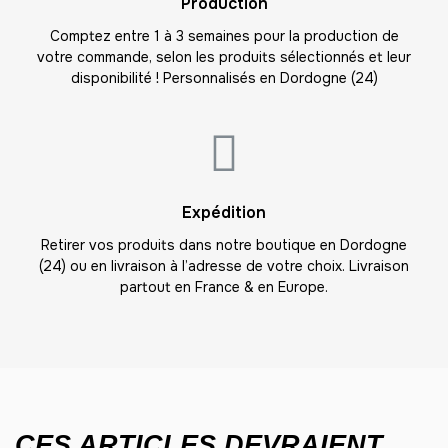
Production
-
264.00 €
12,00 € / unité
TTC
Comptez entre 1 à 3 semaines pour la production de
votre commande, selon les produits sélectionnés et leur
23
disponibilité ! Personnalisés en Dordogne (24)
-
276.00 €
12,00 € / unité
TTC
24
-
288.00 €
12,00 € / unité
TTC
25
Expédition
-
300.00 €
12,00 € / unité
TTC
Retirer vos produits dans notre boutique en Dordogne
(24) ou en livraison à l’adresse de votre choix. Livraison
26
partout en France & en Europe.
-
312.00 €
12,00 € / unité
TTC
27
-
324.00 €
12,00 € / unité
TTC
28
-
336.00 €
12,00 € / unité
TTC
CES ARTICLES DEVRAIENT