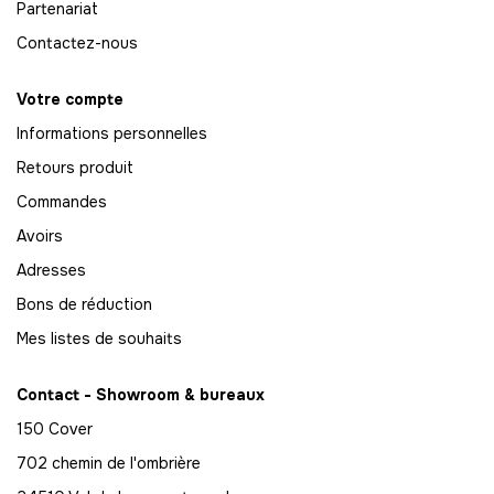
Partenariat
68
Contactez-nous
-
816.00 €
12,00 € / unité
TTC
Votre compte
69
Informations personnelles
-
828.00 €
12,00 € / unité
TTC
Retours produit
70
Commandes
-
840.00 €
12,00 € / unité
TTC
Avoirs
71
Adresses
-
852.00 €
12,00 € / unité
TTC
Bons de réduction
Mes listes de souhaits
72
-
864.00 €
12,00 € / unité
TTC
Contact - Showroom & bureaux
73
150 Cover
-
876.00 €
12,00 € / unité
TTC
702 chemin de l'ombrière