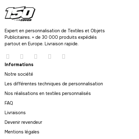
61
-
732.00 €
12,00 € / unité
TTC
62
-
744.00 €
12,00 € / unité
TTC
Expert en personnalisation de Textiles et Objets
Publicitaires. + de 30 000 produits expédiés
63
partout en Europe. Livraison rapide.
-
756.00 €
12,00 € / unité
TTC
64
Informations
-
768.00 €
12,00 € / unité
TTC
Notre société
Les différentes techniques de personnalisation
65
-
780.00 €
Nos réalisations en textiles personnalisés
12,00 € / unité
TTC
FAQ
66
Livraisons
-
792.00 €
12,00 € / unité
TTC
Devenir revendeur
67
Mentions légales
-
804.00 €
12,00 € / unité
TTC