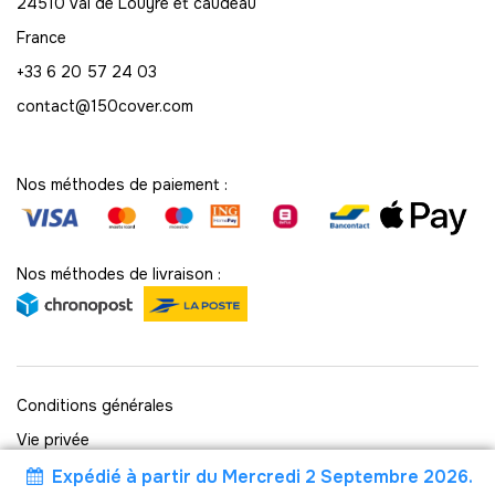
74
24510 Val de Louyre et caudeau
-
888.00 €
12,00 € / unité
TTC
France
+33 6 20 57 24 03
75
-
900.00 €
12,00 € / unité
contact@150cover.com
TTC
76
-
912.00 €
12,00 € / unité
TTC
Nos méthodes de paiement :
77
-
924.00 €
12,00 € / unité
TTC
Nos méthodes de livraison :
78
-
936.00 €
12,00 € / unité
TTC
79
Conditions générales
-
948.00 €
12,00 € / unité
TTC
Vie privée
80
Politique des cookies
Expédié à partir du Mercredi 2 Septembre 2026.
-
960.00 €
12,00 € / unité
TTC