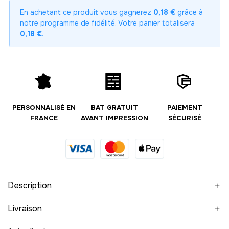
En achetant ce produit vous gagnerez
0,18 €
grâce à
3
notre programme de fidélité. Votre panier totalisera
-
36.00 €
12,00 € / unité
TTC
0,18 €
.
4
-
48.00 €
12,00 € / unité
TTC
5
-
60.00 €
12,00 € / unité
TTC
PERSONNALISÉ EN
BAT GRATUIT
PAIEMENT
FRANCE
AVANT IMPRESSION
SÉCURISÉ
6
-
72.00 €
12,00 € / unité
TTC
7
-
84.00 €
12,00 € / unité
TTC
Description
8
-
96.00 €
12,00 € / unité
TTC
Livraison
9