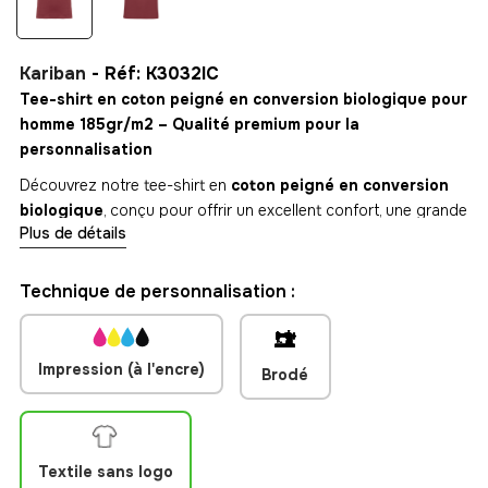
Kariban
- Réf: K3032IC
Tee-shirt en coton peigné en conversion biologique pour
homme 185gr/m2 – Qualité premium pour la
personnalisation
Découvrez notre tee-shirt en
coton peigné en conversion
biologique
, conçu pour offrir un excellent confort, une grande
Plus de détails
durabilité et une finition de qualité supérieure. Grâce à son
grammage de
180 g/m²
, ce modèle est particulièrement
recommandé pour la
broderie textile
, garantissant un rendu
Technique de personnalisation :
net et professionnel de vos logos et visuels.
Disponible dans un large choix de
couleurs
et de
tailles
, ce
Impression (à l'encre)
tee-shirt s'adapte aussi bien aux besoins des entreprises,
Brodé
associations, événements ou marques de vêtements. Son tissu
épais et résistant assure une excellente tenue dans le temps,
même après de nombreux lavages.
Textile sans logo
Doté d'une conception
No Label
, il est entièrement