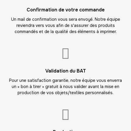
16
Confirmation de votre commande
-
192.00 €
12,00 € / unité
TTC
Un mail de confirmation vous sera envoyé. Notre équipe
reviendra vers vous afin de s'assurer des produits
17
commandés et de la qualité des éléments à imprimer.
-
204.00 €
12,00 € / unité
TTC
18
-
216.00 €
12,00 € / unité
TTC
19
Validation du BAT
-
228.00 €
12,00 € / unité
TTC
Pour une satisfaction garantie, notre équipe vous enverra
un « bon à tirer » gratuit à nous valider avant la mise en
20
production de vos objets/textiles personnalisés.
-
240.00 €
12,00 € / unité
TTC
21
-
252.00 €
12,00 € / unité
TTC
22