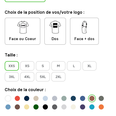
personnalisable à votre image. Sans étiquette de marque
visible, il constitue une base idéale pour développer votre
Choix de la position de vos/votre logo :
propre collection textile ou renforcer l'identité de votre
entreprise.
Face ou Coeur
Dos
Face + dos
Taille :
XXS
XS
S
M
L
XL
3XL
4XL
5XL
2XL
Choix de la couleur :