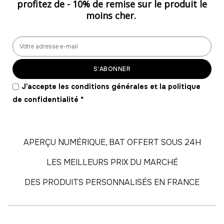
profitez de -
10% de remise
sur le produit le
moins cher.
55
-
660.00 €
12,00 € / unité
TTC
56
-
672.00 €
12,00 € / unité
TTC
S’ABONNER
57
J'accepte les conditions générales et la politique
-
684.00 €
12,00 € / unité
TTC
de confidentialité
*
58
-
696.00 €
12,00 € / unité
TTC
APERÇU NUMÉRIQUE, BAT OFFERT SOUS 24H
59
LES MEILLEURS PRIX DU MARCHÉ
-
708.00 €
12,00 € / unité
TTC
DES PRODUITS PERSONNALISÉS EN FRANCE
60
-
720.00 €
12,00 € / unité
TTC