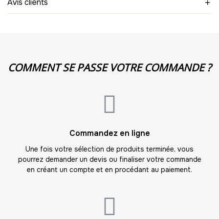
Avis clients
-
108.00 €
12,00 € / unité
TTC
10
-
120.00 €
12,00 € / unité
TTC
11
COMMENT SE PASSE VOTRE COMMANDE ?
-
132.00 €
12,00 € / unité
TTC
12
-
144.00 €
12,00 € / unité
TTC
13
Commandez en ligne
-
156.00 €
12,00 € / unité
TTC
Une fois votre sélection de produits terminée, vous
pourrez demander un devis ou finaliser votre commande
14
en créant un compte et en procédant au paiement.
-
168.00 €
12,00 € / unité
TTC
15
-
180.00 €
12,00 € / unité
TTC