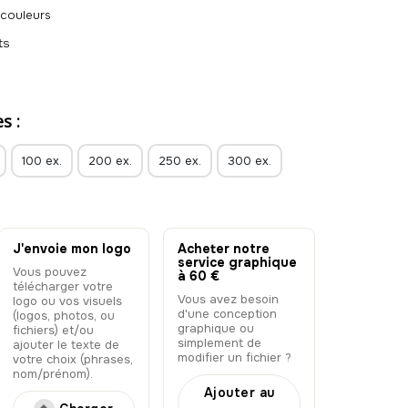
 couleurs
nts
 durable
s :
100 ex.
200 ex.
250 ex.
300 ex.
J'envoie mon logo
Acheter notre
service graphique
Vous pouvez
à 60 €
télécharger votre
Vous avez besoin
logo ou vos visuels
d'une conception
(logos, photos, ou
graphique ou
fichiers) et/ou
simplement de
ajouter le texte de
modifier un fichier ?
votre choix (phrases,
nom/prénom).
Ajouter au