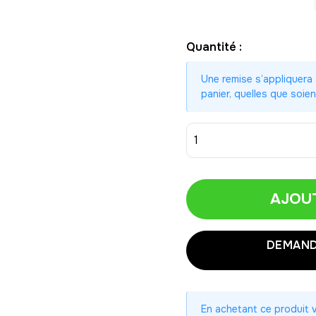
Quantité :
Une remise s’appliquera
panier, quelles que soien
1
AJOU
1
DEMAND
10
Économisez 5,0
20
Économisez 10,
En achetant ce produit
30
Économisez 15,