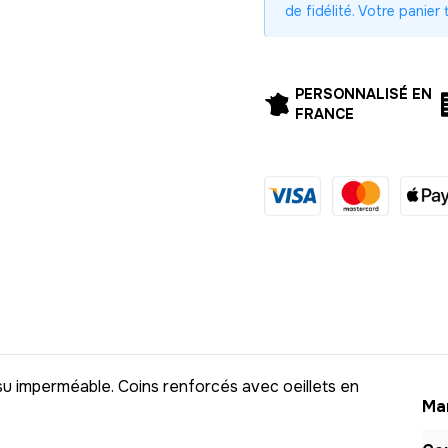
de fidélité. Votre panier
40
Économisez 20
50
Économisez 25
PERSONNALISÉ EN
FRANCE
60
Économisez 30
70
Économisez 35
80
Économisez 40
90
Économisez 45
100
Économisez 5
Besoin de plus grande qu
ssu imperméable. Coins renforcés avec oeillets en
Mar