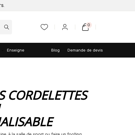
TS.
0
Enseigne
Blog
Demande de devis
S CORDELETTES
ALISABLE
cine, à la salle de sport ou faire un footing.