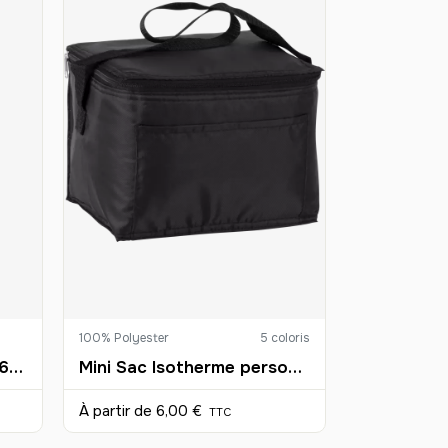
100% Polyester
5 coloris
Sac shopping Organic (160 g/m²)
Mini Sac Isotherme personnalisable
À partir de
6,00 €
TTC