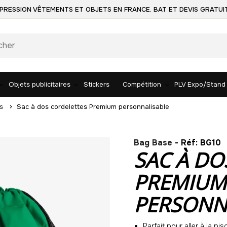
PRESSION VÊTEMENTS ET OBJETS EN FRANCE. BAT ET DEVIS GRATUI
Objets publicitaires
Stickers
Compétition
PLV Expo/Stand
s
Sac à dos cordelettes Premium personnalisable
Bag Base
- Réf: BG10
SAC À DO
PREMIUM
PERSONN
Parfait pour aller à la pis