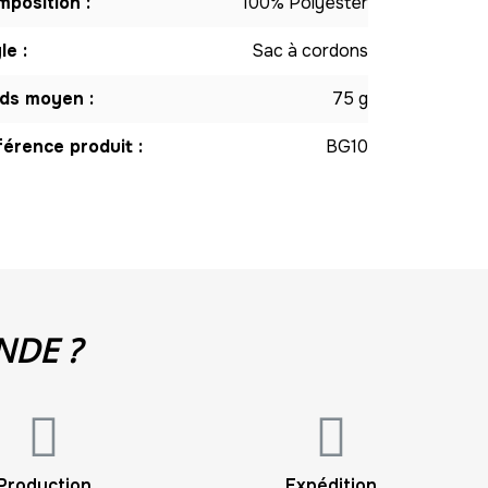
position :
100% Polyester
le :
Sac à cordons
ds moyen :
75 g
érence produit :
BG10
NDE ?
Production
Expédition