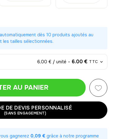
 automatiquement dès 10 produits ajoutés au
t les tailles sélectionnées.
-
6.00 €
6,00 € / unité
TTC
TER AU PANIER
-
6.00 €
6,00 € / unité
TTC
E DE DEVIS PERSONNALISÉ
0%
-
57.00 €
5,70 € / unité
TTC
(SANS ENGAGEMENT)
00%
-
108.00 €
5,40 € / unité
TTC
 vous gagnerez
0,09 €
grâce à notre programme
00%
-
153.00 €
5,10 € / unité
TTC