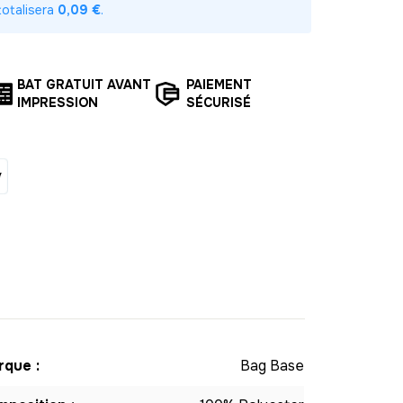
 totalisera
0,09 €
.
,00%
-
192.00 €
4,80 € / unité
TTC
,00%
-
225.00 €
4,50 € / unité
TTC
BAT GRATUIT AVANT
PAIEMENT
IMPRESSION
SÉCURISÉ
,00%
-
252.00 €
4,20 € / unité
TTC
,00%
-
273.00 €
3,90 € / unité
TTC
,00%
-
288.00 €
3,60 € / unité
TTC
,00%
-
297.00 €
3,30 € / unité
TTC
0,00%
-
300.00 €
3,00 € / unité
TTC
antité ?
que :
Bag Base