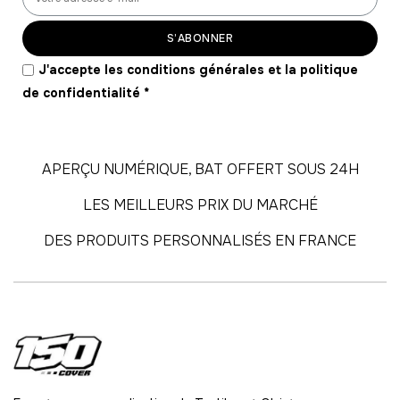
56
-
1960.00 €
35,00 € / unité
TTC
S’ABONNER
57
J'accepte les conditions générales et la politique
-
1995.00 €
35,00 € / unité
TTC
de confidentialité
*
58
-
2030.00 €
35,00 € / unité
TTC
APERÇU NUMÉRIQUE, BAT OFFERT SOUS 24H
59
LES MEILLEURS PRIX DU MARCHÉ
-
2065.00 €
35,00 € / unité
TTC
DES PRODUITS PERSONNALISÉS EN FRANCE
60
-
2100.00 €
35,00 € / unité
TTC
61
-
2135.00 €
35,00 € / unité
TTC
62
-
2170.00 €
35,00 € / unité
TTC