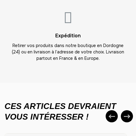
24
-
840.00 €
35,00 € / unité
TTC
25
Expédition
-
875.00 €
35,00 € / unité
TTC
Retirer vos produits dans notre boutique en Dordogne
(24) ou en livraison à l’adresse de votre choix. Livraison
26
partout en France & en Europe.
-
910.00 €
35,00 € / unité
TTC
27
-
945.00 €
35,00 € / unité
TTC
28
-
980.00 €
35,00 € / unité
TTC
CES ARTICLES DEVRAIENT
VOUS INTÉRESSER !
29
-
1015.00 €
35,00 € / unité
TTC