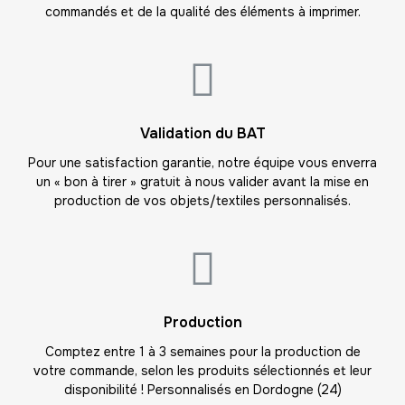
17
commandés et de la qualité des éléments à imprimer.
-
595.00 €
35,00 € / unité
TTC
18
-
630.00 €
35,00 € / unité
TTC
19
Validation du BAT
-
665.00 €
35,00 € / unité
TTC
Pour une satisfaction garantie, notre équipe vous enverra
un « bon à tirer » gratuit à nous valider avant la mise en
20
production de vos objets/textiles personnalisés.
-
700.00 €
35,00 € / unité
TTC
21
-
735.00 €
35,00 € / unité
TTC
22
Production
-
770.00 €
35,00 € / unité
TTC
Comptez entre 1 à 3 semaines pour la production de
votre commande, selon les produits sélectionnés et leur
23
disponibilité ! Personnalisés en Dordogne (24)
-
805.00 €
35,00 € / unité
TTC