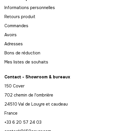
69
Informations personnelles
-
2415.00 €
35,00 € / unité
TTC
Retours produit
70
Commandes
-
2450.00 €
35,00 € / unité
TTC
Avoirs
71
Adresses
-
2485.00 €
35,00 € / unité
TTC
Bons de réduction
Mes listes de souhaits
72
-
2520.00 €
35,00 € / unité
TTC
Contact - Showroom & bureaux
73
150 Cover
-
2555.00 €
35,00 € / unité
TTC
702 chemin de l'ombrière
74
24510 Val de Louyre et caudeau
-
2590.00 €
35,00 € / unité
TTC
France
+33 6 20 57 24 03
75
-
2625.00 €
35,00 € / unité
TTC