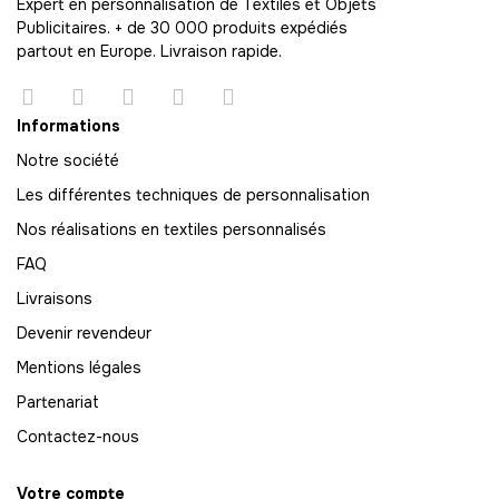
Expert en personnalisation de Textiles et Objets
Publicitaires. + de 30 000 produits expédiés
63
partout en Europe. Livraison rapide.
-
2205.00 €
35,00 € / unité
TTC
64
Informations
-
2240.00 €
35,00 € / unité
TTC
Notre société
Les différentes techniques de personnalisation
65
-
2275.00 €
Nos réalisations en textiles personnalisés
35,00 € / unité
TTC
FAQ
66
Livraisons
-
2310.00 €
35,00 € / unité
TTC
Devenir revendeur
67
Mentions légales
-
2345.00 €
35,00 € / unité
TTC
Partenariat
68
Contactez-nous
-
2380.00 €
35,00 € / unité
TTC
Votre compte