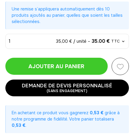
Une remise s’appliquera automatiquement dès 10
produits ajoutés au panier, quelles que soient les tailles
sélectionnées.
1
-
35.00 €
35,00 € / unité
TTC
AJOUTER AU PANIER
1
-
35.00 €
35,00 € / unité
TTC
DEMANDE DE DEVIS PERSONNALISÉ
(SANS ENGAGEMENT)
2
-
70.00 €
35,00 € / unité
TTC
En achetant ce produit vous gagnerez
0,53 €
grâce à
3
notre programme de fidélité. Votre panier totalisera
-
105.00 €
35,00 € / unité
TTC
0,53 €
.