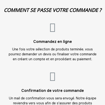
11
COMMENT SE PASSE VOTRE COMMANDE ?
-
385.00 €
35,00 € / unité
TTC
12
-
420.00 €
35,00 € / unité
TTC
13
Commandez en ligne
-
455.00 €
35,00 € / unité
TTC
Une fois votre sélection de produits terminée, vous
pourrez demander un devis ou finaliser votre commande
14
en créant un compte et en procédant au paiement.
-
490.00 €
35,00 € / unité
TTC
15
-
525.00 €
35,00 € / unité
TTC
16
Confirmation de votre commande
-
560.00 €
35,00 € / unité
TTC
Un mail de confirmation vous sera envoyé. Notre équipe
reviendra vers vous afin de s'assurer des produits