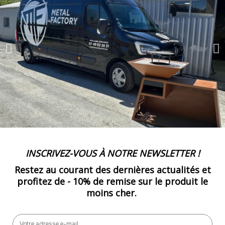
50
-
1750.00 €
35,00 € / unité
TTC
51
-
1785.00 €
35,00 € / unité
TTC
52
-
1820.00 €
35,00 € / unité
TTC
53
-
1855.00 €
35,00 € / unité
TTC
INSCRIVEZ-VOUS À NOTRE NEWSLETTER !
54
Restez au courant des dernières actualités et
-
1890.00 €
35,00 € / unité
TTC
profitez de -
10% de remise
sur le produit le
moins cher.
55
-
1925.00 €
35,00 € / unité
TTC