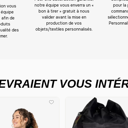
26
notre équipe vous enverra un «
pour la
tion vous
bon à tirer » gratuit à nous
commande
 équipe
27
valider avant la mise en
sélectionné
 afin de
production de vos
Personnal
oduits
28
objets/textiles personnalisés.
ualité des
mer.
29
30
31
32
EVRAIENT VOUS INTÉR
33
34
35