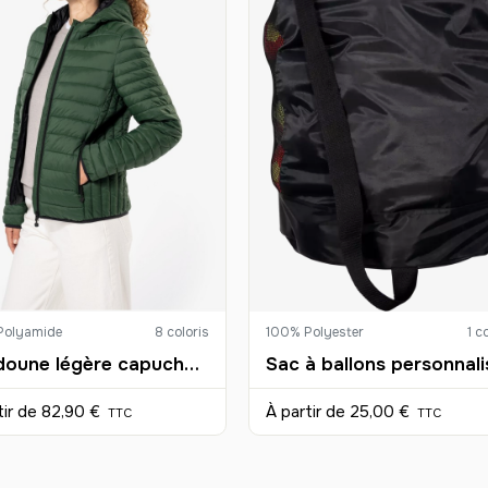
36
37
38
39
40
41
42
Polyamide
8 coloris
100% Polyester
1 c
43
Doudoune légère capuche femme personnalisée
44
tir de
82,90 €
À partir de
25,00 €
TTC
TTC
45