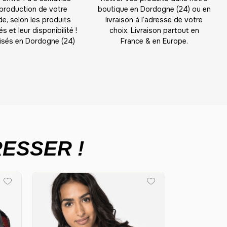
-
572.00 €
22,00 € / unité
TTC
 production de votre
boutique en Dordogne (24) ou en
, selon les produits
livraison à l’adresse de votre
-
594.00 €
22,00 € / unité
TTC
s et leur disponibilité !
choix. Livraison partout en
isés en Dordogne (24)
France & en Europe.
-
616.00 €
22,00 € / unité
TTC
-
638.00 €
22,00 € / unité
TTC
-
660.00 €
22,00 € / unité
TTC
-
682.00 €
22,00 € / unité
TTC
-
704.00 €
ESSER !
22,00 € / unité
TTC
-
726.00 €
22,00 € / unité
TTC
-
748.00 €
22,00 € / unité
TTC
-
770.00 €
22,00 € / unité
TTC