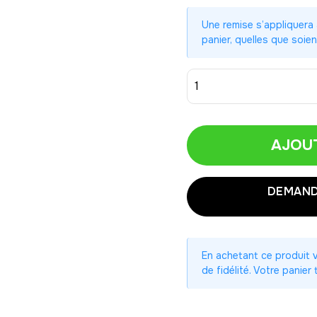
Une remise s’appliquera
panier, quelles que soien
1
AJOU
1
DEMAND
2
3
En achetant ce produit
4
de fidélité. Votre panier
5