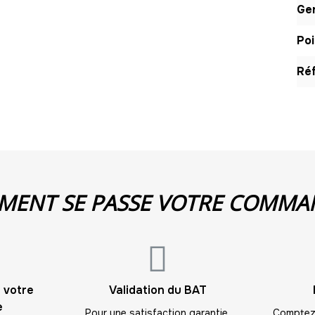
16
Gen
17
Poi
18
Réf
19
20
21
22
ENT SE PASSE VOTRE COMMA
23
24
 votre
Validation du BAT
25
e
Pour une satisfaction garantie,
Comptez 