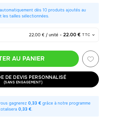
 automatiquement dès 10 produits ajoutés au
t les tailles sélectionnées.
-
22.00 €
22,00 € / unité
TTC
TER AU PANIER
-
22.00 €
22,00 € / unité
TTC
E DE DEVIS PERSONNALISÉ
-
44.00 €
22,00 € / unité
TTC
(SANS ENGAGEMENT)
-
66.00 €
22,00 € / unité
TTC
 vous gagnerez
0,33 €
grâce à notre programme
-
88.00 €
22,00 € / unité
TTC
 totalisera
0,33 €
.
-
110.00 €
22,00 € / unité
TTC