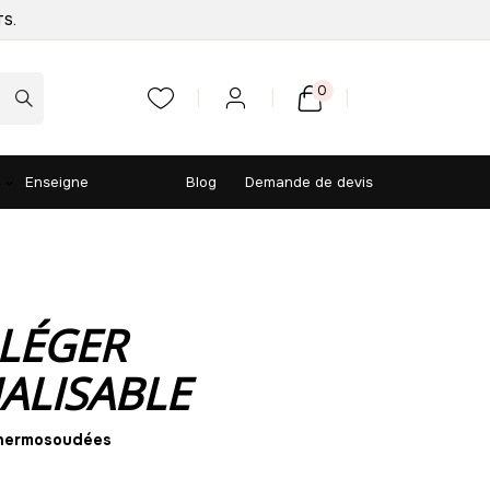
TS.
0
Enseigne
Blog
Demande de devis
LÉGER
ALISABLE
thermosoudées