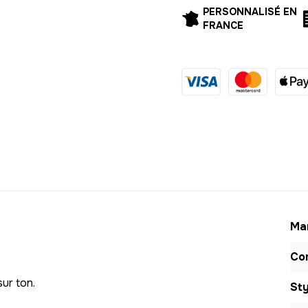
6
PERSONNALISÉ EN
FRANCE
7
8
9
10
11
12
13
Mar
14
Com
15
ur ton.
Sty