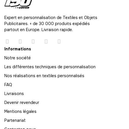
48
-
1008.00 €
21,00 € / unité
TTC
Expert en personnalisation de Textiles et Objets
Publicitaires. + de 30 000 produits expédiés
49
partout en Europe. Livraison rapide.
-
1029.00 €
21,00 € / unité
TTC
50
Informations
-
1050.00 €
21,00 € / unité
TTC
Notre société
Les différentes techniques de personnalisation
51
-
1071.00 €
21,00 € / unité
TTC
Nos réalisations en textiles personnalisés
FAQ
52
Livraisons
-
1092.00 €
21,00 € / unité
TTC
Devenir revendeur
53
Mentions légales
-
1113.00 €
21,00 € / unité
TTC
Partenariat
54