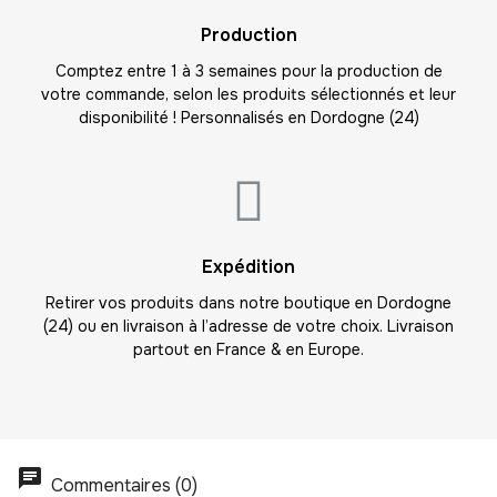
22
Production
-
462.00 €
21,00 € / unité
TTC
Comptez entre 1 à 3 semaines pour la production de
votre commande, selon les produits sélectionnés et leur
23
disponibilité ! Personnalisés en Dordogne (24)
-
483.00 €
21,00 € / unité
TTC
24
-
504.00 €
21,00 € / unité
TTC
25
Expédition
-
525.00 €
21,00 € / unité
TTC
Retirer vos produits dans notre boutique en Dordogne
(24) ou en livraison à l’adresse de votre choix. Livraison
26
partout en France & en Europe.
-
546.00 €
21,00 € / unité
TTC
27
-
567.00 €
21,00 € / unité
TTC
Commentaires (0)
28