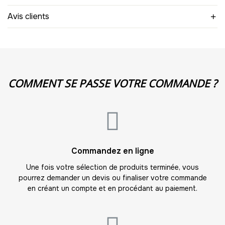
9
Avis clients
-
189.00 €
21,00 € / unité
TTC
10
-
210.00 €
21,00 € / unité
TTC
11
COMMENT SE PASSE VOTRE COMMANDE ?
-
231.00 €
21,00 € / unité
TTC
12
-
252.00 €
21,00 € / unité
TTC
13
Commandez en ligne
-
273.00 €
21,00 € / unité
TTC
Une fois votre sélection de produits terminée, vous
pourrez demander un devis ou finaliser votre commande
14
en créant un compte et en procédant au paiement.
-
294.00 €
21,00 € / unité
TTC
15