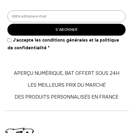
-
861.00 €
21,00 € / unité
TTC
42
-
882.00 €
21,00 € / unité
TTC
S’ABONNER
43
J'accepte les conditions générales et la politique
-
903.00 €
21,00 € / unité
TTC
de confidentialité
*
44
-
924.00 €
21,00 € / unité
TTC
APERÇU NUMÉRIQUE, BAT OFFERT SOUS 24H
45
LES MEILLEURS PRIX DU MARCHÉ
-
945.00 €
21,00 € / unité
TTC
DES PRODUITS PERSONNALISÉS EN FRANCE
46
-
966.00 €
21,00 € / unité
TTC
47
-
987.00 €
21,00 € / unité
TTC