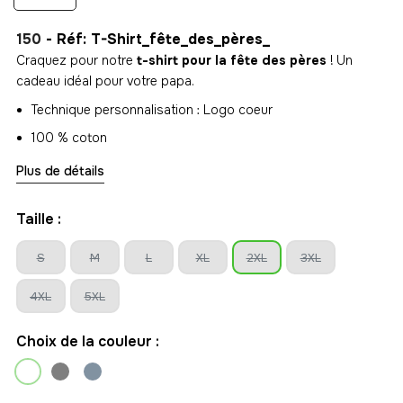
150
- Réf: T-Shirt_fête_des_pères_
Craquez pour notre
t-shirt pour la fête des pères
! Un
cadeau idéal pour votre papa.
Technique personnalisation : Logo coeur
100 % coton
Confortable
Plus de détails
Disponible en plusieurs coloris
Taille :
S
M
L
XL
2XL
3XL
4XL
5XL
Choix de la couleur :