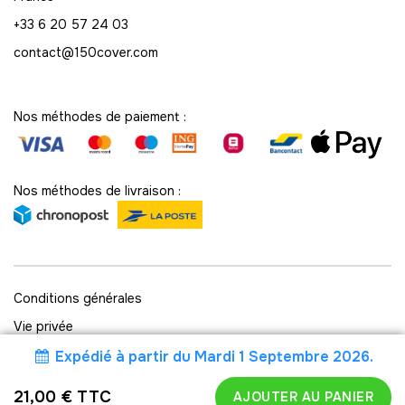
+33 6 20 57 24 03
61
-
1281.00 €
21,00 € / unité
TTC
contact@150cover.com
62
-
1302.00 €
21,00 € / unité
TTC
Nos méthodes de paiement :
63
-
1323.00 €
21,00 € / unité
TTC
Nos méthodes de livraison :
64
-
1344.00 €
21,00 € / unité
TTC
65
-
1365.00 €
21,00 € / unité
Conditions générales
TTC
Vie privée
66
Politique des cookies
Expédié à partir du Mardi 1 Septembre 2026.
-
1386.00 €
21,00 € / unité
TTC
150Cover © 2025
21,00 € TTC
AJOUTER AU PANIER
67