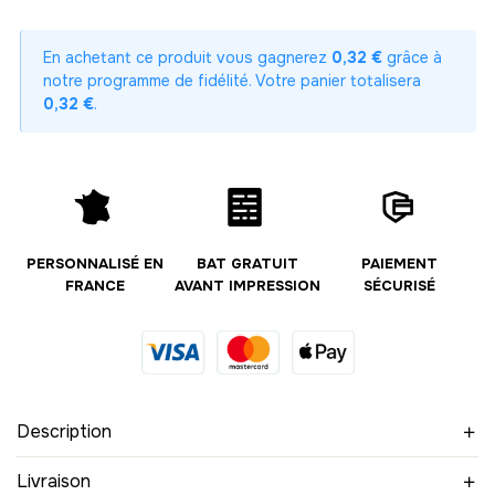
-
42.00 €
21,00 € / unité
TTC
En achetant ce produit vous gagnerez
0,32 €
grâce à
3
notre programme de fidélité. Votre panier totalisera
-
63.00 €
21,00 € / unité
TTC
0,32 €
.
4
-
84.00 €
21,00 € / unité
TTC
5
-
105.00 €
21,00 € / unité
TTC
PERSONNALISÉ EN
BAT GRATUIT
PAIEMENT
FRANCE
AVANT IMPRESSION
SÉCURISÉ
6
-
126.00 €
21,00 € / unité
TTC
7
-
147.00 €
21,00 € / unité
TTC
Description
8
-
168.00 €
21,00 € / unité
TTC
Livraison