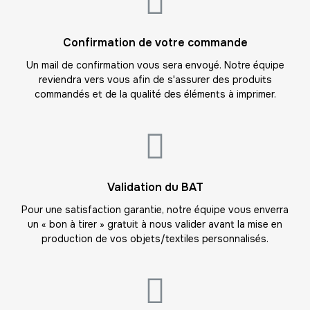
-
315.00 €
21,00 € / unité
TTC
16
Confirmation de votre commande
-
336.00 €
21,00 € / unité
TTC
Un mail de confirmation vous sera envoyé. Notre équipe
reviendra vers vous afin de s'assurer des produits
17
commandés et de la qualité des éléments à imprimer.
-
357.00 €
21,00 € / unité
TTC
18
-
378.00 €
21,00 € / unité
TTC
19
Validation du BAT
-
399.00 €
21,00 € / unité
TTC
Pour une satisfaction garantie, notre équipe vous enverra
un « bon à tirer » gratuit à nous valider avant la mise en
20
production de vos objets/textiles personnalisés.
-
420.00 €
21,00 € / unité
TTC
21
-
441.00 €
21,00 € / unité
TTC