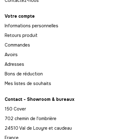
Contactez-nous
-
1134.00 €
21,00 € / unité
TTC
Votre compte
55
Informations personnelles
-
1155.00 €
21,00 € / unité
TTC
Retours produit
56
Commandes
-
1176.00 €
21,00 € / unité
TTC
Avoirs
57
Adresses
-
1197.00 €
21,00 € / unité
TTC
Bons de réduction
58
Mes listes de souhaits
-
1218.00 €
21,00 € / unité
TTC
Contact - Showroom & bureaux
59
150 Cover
-
1239.00 €
21,00 € / unité
TTC
702 chemin de l'ombrière
60
24510 Val de Louyre et caudeau
-
1260.00 €
21,00 € / unité
TTC
France