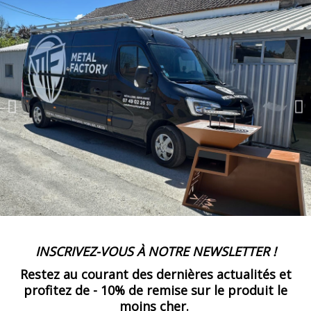
35
-
735.00 €
21,00 € / unité
TTC
36
-
756.00 €
21,00 € / unité
TTC
37
-
777.00 €
21,00 € / unité
TTC
38
-
798.00 €
21,00 € / unité
TTC
39
-
819.00 €
21,00 € / unité
TTC
INSCRIVEZ-VOUS À NOTRE NEWSLETTER !
40
Restez au courant des dernières actualités et
-
840.00 €
21,00 € / unité
TTC
profitez de -
10% de remise
sur le produit le
moins cher.
41