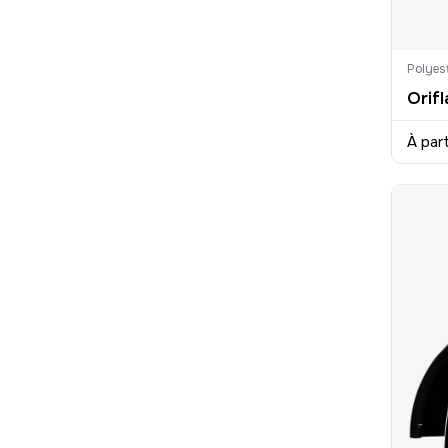
Polyes
À par