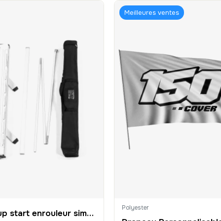
Meilleures ventes
Polyester
Roll up start enrouleur simple personnalisé