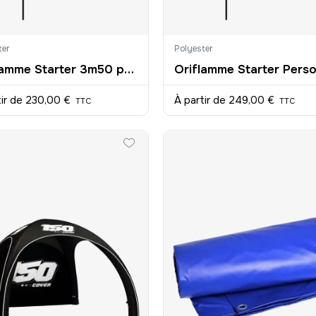
ter
Polyester
Oriflamme Starter 3m50 personnalisée
tir de
230,00 €
À partir de
249,00 €
TTC
TTC