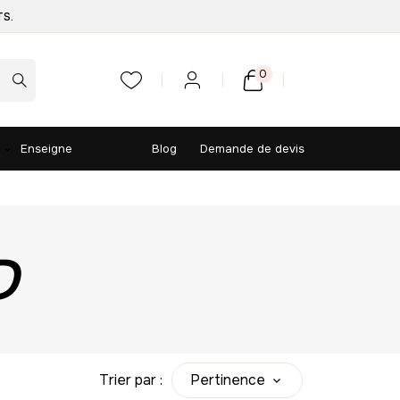
TS.
0
Enseigne
Blog
Demande de devis
D
Trier par :
Pertinence