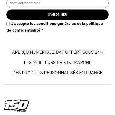
56
-
560.00 €
10,00 € / unité
TTC
S’ABONNER
57
J'accepte les conditions générales et la politique
-
570.00 €
10,00 € / unité
TTC
de confidentialité
*
58
-
580.00 €
10,00 € / unité
TTC
APERÇU NUMÉRIQUE, BAT OFFERT SOUS 24H
59
LES MEILLEURS PRIX DU MARCHÉ
-
590.00 €
10,00 € / unité
TTC
DES PRODUITS PERSONNALISÉS EN FRANCE
60
-
600.00 €
10,00 € / unité
TTC
61
-
610.00 €
10,00 € / unité
TTC
62