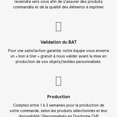
reviendra vers vous afin de s'assurer des produits
17
commandés et de la qualité des éléments à imprimer.
-
170.00 €
10,00 € / unité
TTC
18
-
180.00 €
10,00 € / unité
TTC
19
Validation du BAT
-
190.00 €
10,00 € / unité
TTC
Pour une satisfaction garantie, notre équipe vous enverra
un « bon à tirer » gratuit à nous valider avant la mise en
20
production de vos objets/textiles personnalisés.
-
200.00 €
10,00 € / unité
TTC
21
-
210.00 €
10,00 € / unité
TTC
22
Production
-
220.00 €
10,00 € / unité
TTC
Comptez entre 1 à 3 semaines pour la production de
votre commande, selon les produits sélectionnés et leur
23
disponibilité ! Personnalisés en Dordogne (24)