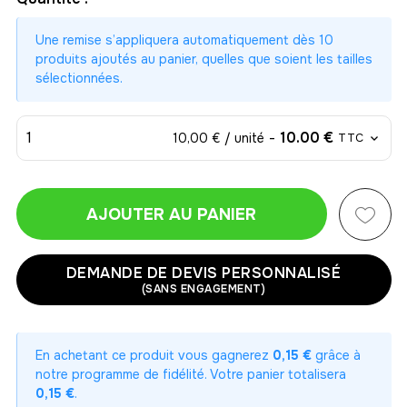
Une remise s’appliquera automatiquement dès 10
produits ajoutés au panier, quelles que soient les tailles
sélectionnées.
1
-
10.00 €
10,00 € / unité
TTC
AJOUTER AU PANIER
1
-
10.00 €
10,00 € / unité
TTC
DEMANDE DE DEVIS PERSONNALISÉ
(SANS ENGAGEMENT)
2
-
20.00 €
10,00 € / unité
TTC
En achetant ce produit vous gagnerez
0,15 €
grâce à
3
notre programme de fidélité. Votre panier totalisera
-
30.00 €
10,00 € / unité
TTC
0,15 €
.