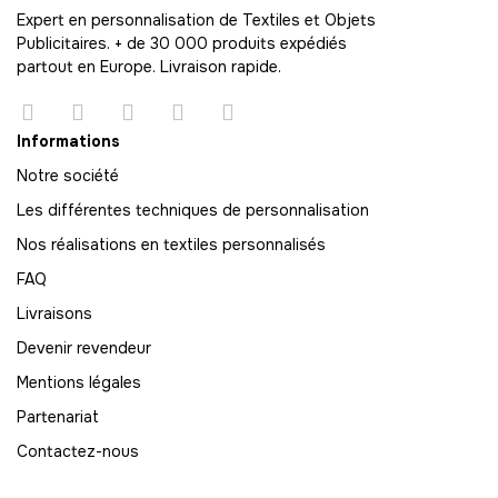
-
620.00 €
10,00 € / unité
TTC
Expert en personnalisation de Textiles et Objets
Publicitaires. + de 30 000 produits expédiés
63
partout en Europe. Livraison rapide.
-
630.00 €
10,00 € / unité
TTC
64
Informations
-
640.00 €
10,00 € / unité
TTC
Notre société
Les différentes techniques de personnalisation
65
-
650.00 €
Nos réalisations en textiles personnalisés
10,00 € / unité
TTC
FAQ
66
Livraisons
-
660.00 €
10,00 € / unité
TTC
Devenir revendeur
67
Mentions légales
-
670.00 €
10,00 € / unité
TTC
Partenariat
68
Contactez-nous
-
680.00 €
10,00 € / unité
TTC