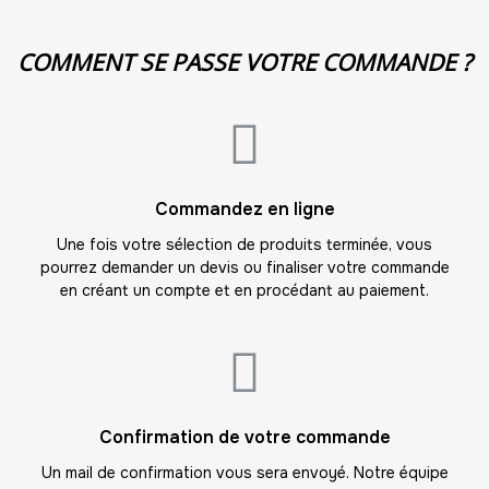
-
100.00 €
10,00 € / unité
TTC
11
COMMENT SE PASSE VOTRE COMMANDE ?
-
110.00 €
10,00 € / unité
TTC
12
-
120.00 €
10,00 € / unité
TTC
13
Commandez en ligne
-
130.00 €
10,00 € / unité
TTC
Une fois votre sélection de produits terminée, vous
pourrez demander un devis ou finaliser votre commande
14
en créant un compte et en procédant au paiement.
-
140.00 €
10,00 € / unité
TTC
15
-
150.00 €
10,00 € / unité
TTC
16
Confirmation de votre commande
-
160.00 €
10,00 € / unité
TTC
Un mail de confirmation vous sera envoyé. Notre équipe