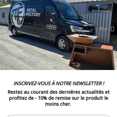
-
490.00 €
10,00 € / unité
TTC
50
-
500.00 €
10,00 € / unité
TTC
51
-
510.00 €
10,00 € / unité
TTC
52
-
520.00 €
10,00 € / unité
TTC
53
-
530.00 €
10,00 € / unité
TTC
INSCRIVEZ-VOUS À NOTRE NEWSLETTER !
54
Restez au courant des dernières actualités et
-
540.00 €
10,00 € / unité
TTC
profitez de -
10% de remise
sur le produit le
moins cher.
55
-
550.00 €
10,00 € / unité
TTC