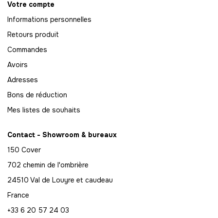
Votre compte
69
Informations personnelles
-
690.00 €
10,00 € / unité
TTC
Retours produit
70
Commandes
-
700.00 €
10,00 € / unité
TTC
Avoirs
71
Adresses
-
710.00 €
10,00 € / unité
TTC
Bons de réduction
Mes listes de souhaits
72
-
720.00 €
10,00 € / unité
TTC
Contact - Showroom & bureaux
73
150 Cover
-
730.00 €
10,00 € / unité
TTC
702 chemin de l'ombrière
74
24510 Val de Louyre et caudeau
-
740.00 €
10,00 € / unité
TTC
France
+33 6 20 57 24 03
75