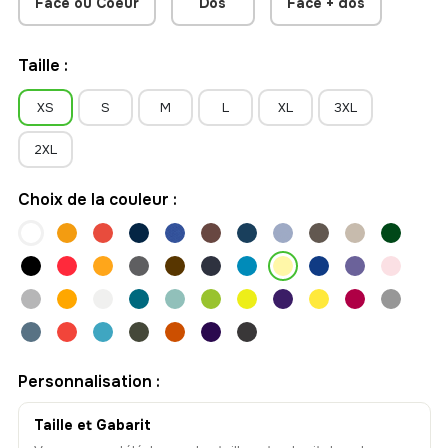
Face ou Coeur
Dos
Face + dos
Taille :
XS
S
M
L
XL
3XL
2XL
Choix de la couleur :
Personnalisation :
Taille et Gabarit