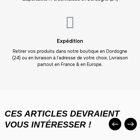
-
230.00 €
10,00 € / unité
TTC
24
-
240.00 €
10,00 € / unité
TTC
25
Expédition
-
250.00 €
10,00 € / unité
TTC
Retirer vos produits dans notre boutique en Dordogne
(24) ou en livraison à l’adresse de votre choix. Livraison
26
partout en France & en Europe.
-
260.00 €
10,00 € / unité
TTC
27
-
270.00 €
10,00 € / unité
TTC
28
-
280.00 €
10,00 € / unité
TTC
CES ARTICLES DEVRAIENT
VOUS INTÉRESSER !
29
-
290.00 €
10,00 € / unité
TTC